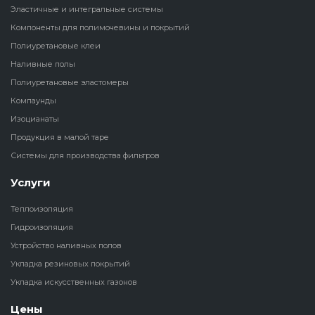
Эластичные и интегральные системы
Наливные полы
Компоненты для полимочевины и покрытий
Теплоизоляц
Клей для рез
водонагрева
крошки
Полиуретановые клеи
Полиуретановые
холодильник
Наливные полы
эластомеры
Клей для СИ
Полиуретановые эластомеры
Теплоизоляци
Компаунды
Компаунды
Конструкцио
Изоцианаты
Теплоизоляц
Продукция в малой таре
Изоцианаты
Прочие клеи
Системы для производства фильтров
Теплоизоляци
Продукция в малой таре
резервуаров
Услуги
Теплоизоляция
Системы для
Гидроизоляция
производства фильтров
Устройство наливных полов
Укладка резиновых покрытий
Укладка искусственных газонов
Цены