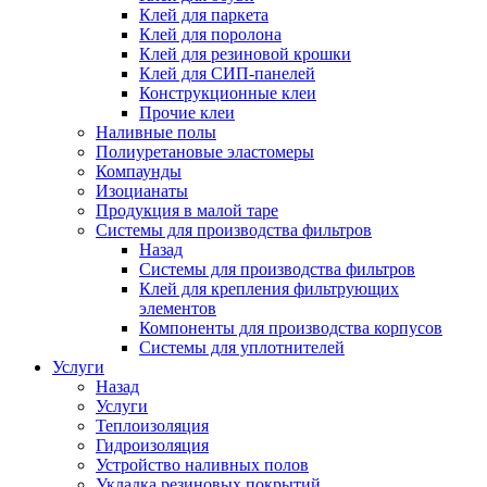
Клей для паркета
Клей для поролона
Клей для резиновой крошки
Клей для СИП-панелей
Конструкционные клеи
Прочие клеи
Наливные полы
Полиуретановые эластомеры
Компаунды
Изоцианаты
Продукция в малой таре
Системы для производства фильтров
Назад
Системы для производства фильтров
Клей для крепления фильтрующих
элементов
Компоненты для производства корпусов
Системы для уплотнителей
Услуги
Назад
Услуги
Теплоизоляция
Гидроизоляция
Устройство наливных полов
Укладка резиновых покрытий