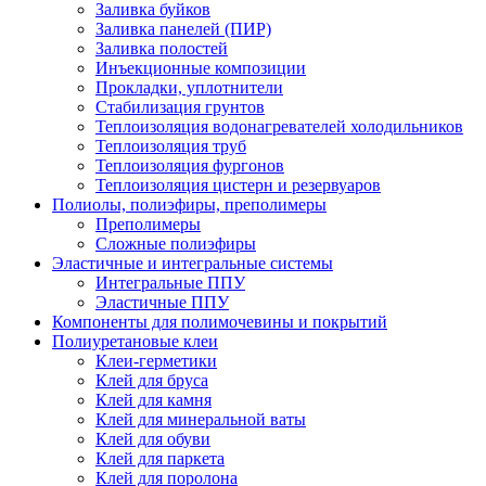
Заливка буйков
Заливка панелей (ПИР)
Заливка полостей
Инъекционные композиции
Прокладки, уплотнители
Стабилизация грунтов
Теплоизоляция водонагревателей холодильников
Теплоизоляция труб
Теплоизоляция фургонов
Теплоизоляция цистерн и резервуаров
Полиолы, полиэфиры, преполимеры
Преполимеры
Сложные полиэфиры
Эластичные и интегральные системы
Интегральные ППУ
Эластичные ППУ
Компоненты для полимочевины и покрытий
Полиуретановые клеи
Клеи-герметики
Клей для бруса
Клей для камня
Клей для минеральной ваты
Клей для обуви
Клей для паркета
Клей для поролона