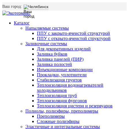
Ваш город:
Челябинск
Каталог
Напыляемые системы
ППУ с закрыто-ячеистой структурой
ППУ с открыто-ячеистой структурой
Заливочные системы
Для декоративных изделий
Заливка буйков
Заливка панелей (ПИР)
Заливка полостей
Инъекционные композиции
Прокладки, уплотнители
Стабилизация грунтов
Теплоизоляция водонагревателей
холодильников
Теплоизоляция труб
Теплоизоляция фургонов
Теплоизоляция цистерн и резервуаров
Полиолы, полиэфиры, преполимеры
Преполимеры
Сложные полиэфиры
Эластичные и интегральные системы