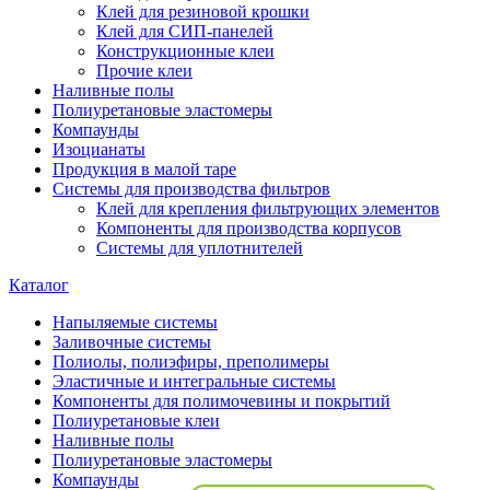
Клей для резиновой крошки
Клей для СИП-панелей
Конструкционные клеи
Прочие клеи
Наливные полы
Полиуретановые эластомеры
Компаунды
Изоцианаты
Продукция в малой таре
Системы для производства фильтров
Клей для крепления фильтрующих элементов
Компоненты для производства корпусов
Системы для уплотнителей
Каталог
Напыляемые системы
Заливочные системы
Полиолы, полиэфиры, преполимеры
Эластичные и интегральные системы
Компоненты для полимочевины и покрытий
Полиуретановые клеи
Наливные полы
Полиуретановые эластомеры
Компаунды