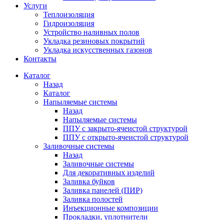
Услуги
Теплоизоляция
Гидроизоляция
Устройство наливных полов
Укладка резиновых покрытий
Укладка искусственных газонов
Контакты
Каталог
Назад
Каталог
Напыляемые системы
Назад
Напыляемые системы
ППУ с закрыто-ячеистой структурой
ППУ с открыто-ячеистой структурой
Заливочные системы
Назад
Заливочные системы
Для декоративных изделий
Заливка буйков
Заливка панелей (ПИР)
Заливка полостей
Инъекционные композиции
Прокладки, уплотнители