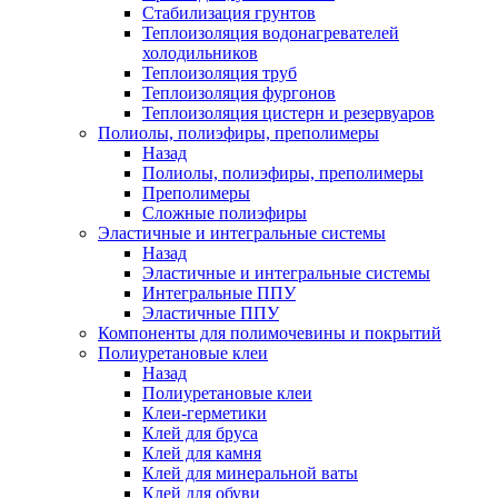
Стабилизация грунтов
Теплоизоляция водонагревателей
холодильников
Теплоизоляция труб
Теплоизоляция фургонов
Теплоизоляция цистерн и резервуаров
Полиолы, полиэфиры, преполимеры
Назад
Полиолы, полиэфиры, преполимеры
Преполимеры
Сложные полиэфиры
Эластичные и интегральные системы
Назад
Эластичные и интегральные системы
Интегральные ППУ
Эластичные ППУ
Компоненты для полимочевины и покрытий
Полиуретановые клеи
Назад
Полиуретановые клеи
Клеи-герметики
Клей для бруса
Клей для камня
Клей для минеральной ваты
Клей для обуви