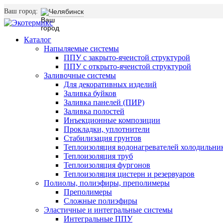
Ваш город:
Челябинск
Каталог
Напыляемые системы
ППУ с закрыто-ячеистой структурой
ППУ с открыто-ячеистой структурой
Заливочные системы
Для декоративных изделий
Заливка буйков
Заливка панелей (ПИР)
Заливка полостей
Инъекционные композиции
Прокладки, уплотнители
Стабилизация грунтов
Теплоизоляция водонагревателей холодильни
Теплоизоляция труб
Теплоизоляция фургонов
Теплоизоляция цистерн и резервуаров
Полиолы, полиэфиры, преполимеры
Преполимеры
Сложные полиэфиры
Эластичные и интегральные системы
Интегральные ППУ