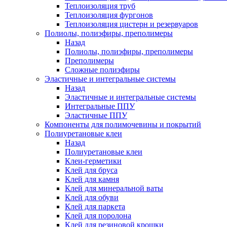
Теплоизоляция труб
Теплоизоляция фургонов
Теплоизоляция цистерн и резервуаров
Полиолы, полиэфиры, преполимеры
Назад
Полиолы, полиэфиры, преполимеры
Преполимеры
Сложные полиэфиры
Эластичные и интегральные системы
Назад
Эластичные и интегральные системы
Интегральные ППУ
Эластичные ППУ
Компоненты для полимочевины и покрытий
Полиуретановые клеи
Назад
Полиуретановые клеи
Клеи-герметики
Клей для бруса
Клей для камня
Клей для минеральной ваты
Клей для обуви
Клей для паркета
Клей для поролона
Клей для резиновой крошки