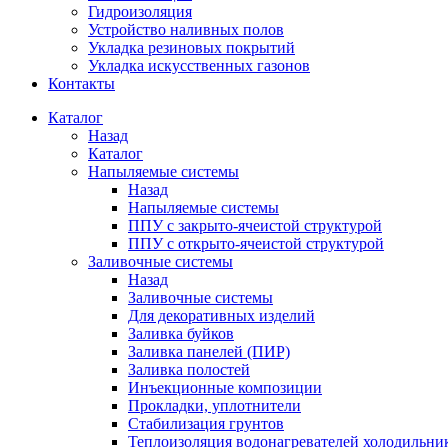
Гидроизоляция
Устройство наливных полов
Укладка резиновых покрытий
Укладка искусственных газонов
Контакты
Каталог
Назад
Каталог
Напыляемые системы
Назад
Напыляемые системы
ППУ с закрыто-ячеистой структурой
ППУ с открыто-ячеистой структурой
Заливочные системы
Назад
Заливочные системы
Для декоративных изделий
Заливка буйков
Заливка панелей (ПИР)
Заливка полостей
Инъекционные композиции
Прокладки, уплотнители
Стабилизация грунтов
Теплоизоляция водонагревателей холодильни