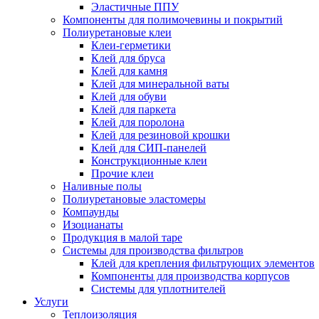
Эластичные ППУ
Компоненты для полимочевины и покрытий
Полиуретановые клеи
Клеи-герметики
Клей для бруса
Клей для камня
Клей для минеральной ваты
Клей для обуви
Клей для паркета
Клей для поролона
Клей для резиновой крошки
Клей для СИП-панелей
Конструкционные клеи
Прочие клеи
Наливные полы
Полиуретановые эластомеры
Компаунды
Изоцианаты
Продукция в малой таре
Системы для производства фильтров
Клей для крепления фильтрующих элементов
Компоненты для производства корпусов
Системы для уплотнителей
Услуги
Теплоизоляция