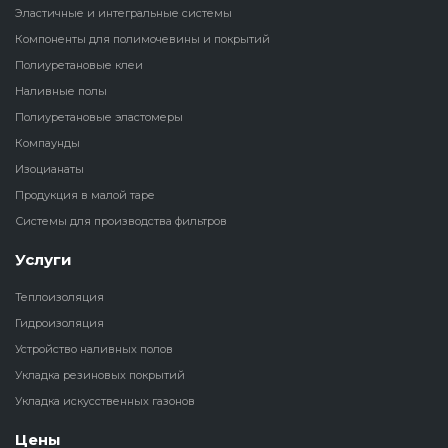
Эластичные и интегральные системы
Наливные полы
Компоненты для полимочевины и покрытий
Теплоизоляц
Клей для рез
водонагрева
крошки
Полиуретановые клеи
Полиуретановые
холодильник
Наливные полы
эластомеры
Клей для СИ
Полиуретановые эластомеры
Теплоизоляци
Компаунды
Компаунды
Конструкцио
Изоцианаты
Теплоизоляц
Продукция в малой таре
Изоцианаты
Прочие клеи
Системы для производства фильтров
Теплоизоляци
Продукция в малой таре
резервуаров
Услуги
Теплоизоляция
Системы для
Гидроизоляция
производства фильтров
Устройство наливных полов
Укладка резиновых покрытий
Укладка искусственных газонов
Цены