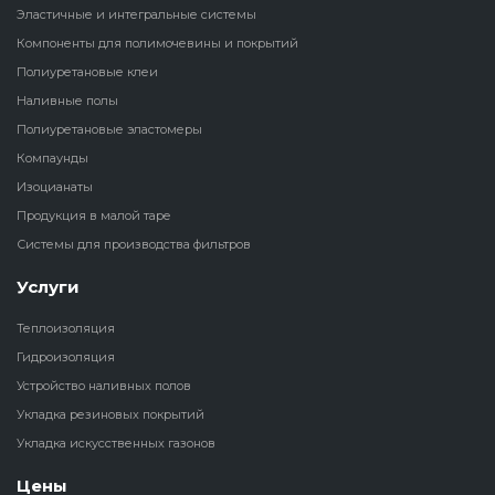
Эластичные и интегральные системы
Наливные полы
Компоненты для полимочевины и покрытий
Теплоизоляц
Клей для рез
водонагрева
крошки
Полиуретановые клеи
Полиуретановые
холодильник
Наливные полы
эластомеры
Клей для СИ
Полиуретановые эластомеры
Теплоизоляци
Компаунды
Компаунды
Конструкцио
Изоцианаты
Теплоизоляц
Продукция в малой таре
Изоцианаты
Прочие клеи
Системы для производства фильтров
Теплоизоляци
Продукция в малой таре
резервуаров
Услуги
Теплоизоляция
Системы для
Гидроизоляция
производства фильтров
Устройство наливных полов
Укладка резиновых покрытий
Укладка искусственных газонов
Цены