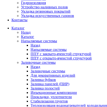
Гидроизоляция
Устройство наливных полов
Укладка резиновых покрытий
Укладка искусственных газонов
Контакты
Каталог
Назад
Каталог
Напыляемые системы
Назад
Напыляемые системы
ППУ с закрыто-ячеистой структурой
ППУ с открыто-ячеистой структурой
Заливочные системы
Назад
Заливочные системы
Для декоративных изделий
Заливка буйков
Заливка панелей (ПИР)
Заливка полостей
Инъекционные композиции
Прокладки, уплотнители
Стабилизация грунтов
Теплоизоляция водонагревателей холодильни