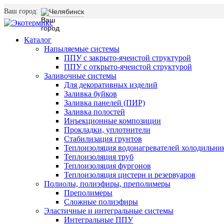
Ваш город:
Челябинск
Каталог
Напыляемые системы
ППУ с закрыто-ячеистой структурой
ППУ с открыто-ячеистой структурой
Заливочные системы
Для декоративных изделий
Заливка буйков
Заливка панелей (ПИР)
Заливка полостей
Инъекционные композиции
Прокладки, уплотнители
Стабилизация грунтов
Теплоизоляция водонагревателей холодильни
Теплоизоляция труб
Теплоизоляция фургонов
Теплоизоляция цистерн и резервуаров
Полиолы, полиэфиры, преполимеры
Преполимеры
Сложные полиэфиры
Эластичные и интегральные системы
Интегральные ППУ