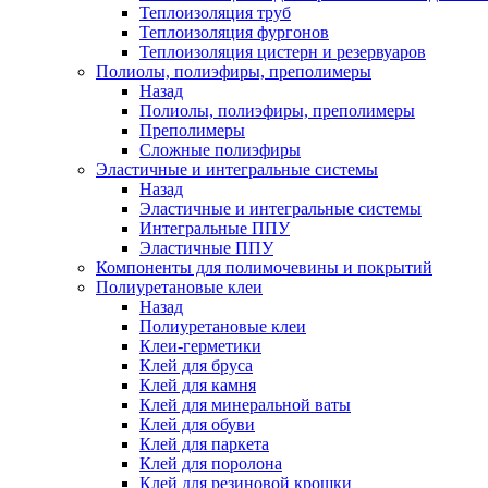
Теплоизоляция труб
Теплоизоляция фургонов
Теплоизоляция цистерн и резервуаров
Полиолы, полиэфиры, преполимеры
Назад
Полиолы, полиэфиры, преполимеры
Преполимеры
Сложные полиэфиры
Эластичные и интегральные системы
Назад
Эластичные и интегральные системы
Интегральные ППУ
Эластичные ППУ
Компоненты для полимочевины и покрытий
Полиуретановые клеи
Назад
Полиуретановые клеи
Клеи-герметики
Клей для бруса
Клей для камня
Клей для минеральной ваты
Клей для обуви
Клей для паркета
Клей для поролона
Клей для резиновой крошки