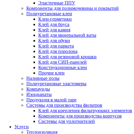
Эластичные ППУ
Компоненты для полимочевины и покрытий
Полиуретановые клеи
Клеи-герметики
Клей для бруса
Клей для камня
Клей для минеральной ваты
Клей для обуви
Клей для паркета
Клей для поролона
Клей для резиновой крошки
Клей для СИП-панелей
Конструкционные клеи
Прочие клеи
Наливные полы
Полиуретановые эластомеры
Компаунды
Изоцианаты
Продукция в малой таре
Системы для производства фильтров
Клей для крепления фильтрующих элементов
Компоненты для производства корпусов
Системы для уплотнителей
Услуги
Теплоизоляция