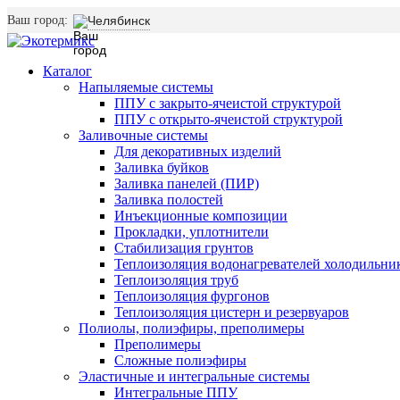
Ваш город:
Челябинск
Каталог
Напыляемые системы
ППУ с закрыто-ячеистой структурой
ППУ с открыто-ячеистой структурой
Заливочные системы
Для декоративных изделий
Заливка буйков
Заливка панелей (ПИР)
Заливка полостей
Инъекционные композиции
Прокладки, уплотнители
Стабилизация грунтов
Теплоизоляция водонагревателей холодильни
Теплоизоляция труб
Теплоизоляция фургонов
Теплоизоляция цистерн и резервуаров
Полиолы, полиэфиры, преполимеры
Преполимеры
Сложные полиэфиры
Эластичные и интегральные системы
Интегральные ППУ