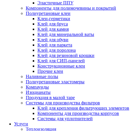
Эластичные ППУ
Компоненты для полимочевины и покрытий
Полиуретановые клеи
Клеи-герметики
Клей для бруса
Клей для камня
Клей для минеральной ваты
Клей для обуви
Клей для паркета
Клей для поролона
Клей для резиновой крошки
Клей для СИП-панелей
Конструкционные клеи
Прочие клеи
Наливные полы
Полиуретановые эластомеры
Компаунды
Изоцианаты
Продукция в малой таре
Системы для производства фильтров
Клей для крепления фильтрующих элементов
Компоненты для производства корпусов
Системы для уплотнителей
Услуги
Теплоизоляция