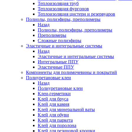
Теплоизоляция труб
Теплоизоляция фургонов
Теплоизоляция цистерн и резервуаров
Полиолы, полиэфиры, преполимеры
Назад
Полиолы, полиэфиры, преполимеры
Преполимеры
Сложные полиэфиры
Эластичные и интегральные системы
Назад
Эластичные и интегральные системы
Интегральные ППУ
Эластичные ППУ
Компоненты для полимочевины и покрытий
Полиуретановые клеи
Назад
Полиуретановые клеи
Клеи-герметики
Клей для бруса
Клей для камня
Клей для минеральной ваты
Клей для обуви
Клей для паркета
Клей для поролона
Клей для резиновой крошки