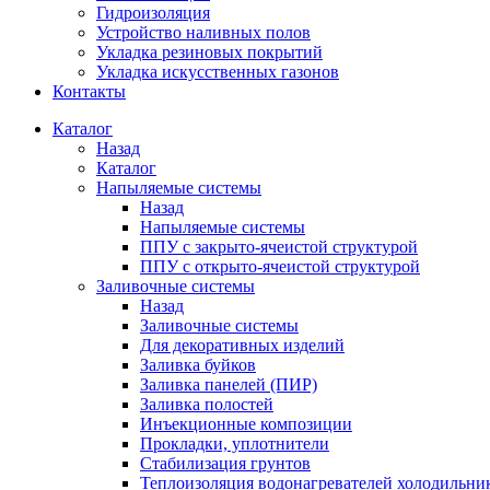
Гидроизоляция
Устройство наливных полов
Укладка резиновых покрытий
Укладка искусственных газонов
Контакты
Каталог
Назад
Каталог
Напыляемые системы
Назад
Напыляемые системы
ППУ с закрыто-ячеистой структурой
ППУ с открыто-ячеистой структурой
Заливочные системы
Назад
Заливочные системы
Для декоративных изделий
Заливка буйков
Заливка панелей (ПИР)
Заливка полостей
Инъекционные композиции
Прокладки, уплотнители
Стабилизация грунтов
Теплоизоляция водонагревателей холодильни