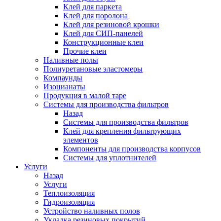
Клей для паркета
Клей для поролона
Клей для резиновой крошки
Клей для СИП-панелей
Конструкционные клеи
Прочие клеи
Наливные полы
Полиуретановые эластомеры
Компаунды
Изоцианаты
Продукция в малой таре
Системы для производства фильтров
Назад
Системы для производства фильтров
Клей для крепления фильтрующих
элементов
Компоненты для производства корпусов
Системы для уплотнителей
Услуги
Назад
Услуги
Теплоизоляция
Гидроизоляция
Устройство наливных полов
Укладка резиновых покрытий