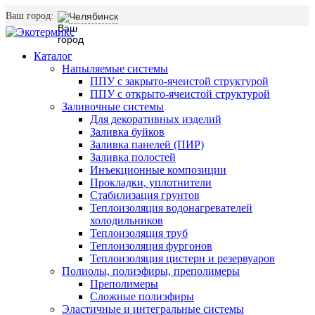
Ваш город:
Челябинск
Каталог
Напыляемые системы
ППУ с закрыто-ячеистой структурой
ППУ с открыто-ячеистой структурой
Заливочные системы
Для декоративных изделий
Заливка буйков
Заливка панелей (ПИР)
Заливка полостей
Инъекционные композиции
Прокладки, уплотнители
Стабилизация грунтов
Теплоизоляция водонагревателей
холодильников
Теплоизоляция труб
Теплоизоляция фургонов
Теплоизоляция цистерн и резервуаров
Полиолы, полиэфиры, преполимеры
Преполимеры
Сложные полиэфиры
Эластичные и интегральные системы