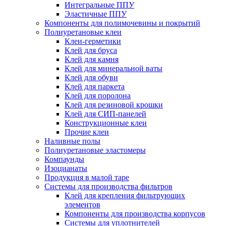
Интегральные ППУ
Эластичные ППУ
Компоненты для полимочевины и покрытий
Полиуретановые клеи
Клеи-герметики
Клей для бруса
Клей для камня
Клей для минеральной ваты
Клей для обуви
Клей для паркета
Клей для поролона
Клей для резиновой крошки
Клей для СИП-панелей
Конструкционные клеи
Прочие клеи
Наливные полы
Полиуретановые эластомеры
Компаунды
Изоцианаты
Продукция в малой таре
Системы для производства фильтров
Клей для крепления фильтрующих
элементов
Компоненты для производства корпусов
Системы для уплотнителей