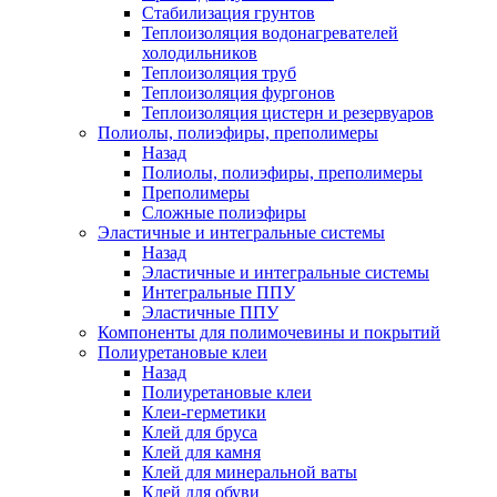
Стабилизация грунтов
Теплоизоляция водонагревателей
холодильников
Теплоизоляция труб
Теплоизоляция фургонов
Теплоизоляция цистерн и резервуаров
Полиолы, полиэфиры, преполимеры
Назад
Полиолы, полиэфиры, преполимеры
Преполимеры
Сложные полиэфиры
Эластичные и интегральные системы
Назад
Эластичные и интегральные системы
Интегральные ППУ
Эластичные ППУ
Компоненты для полимочевины и покрытий
Полиуретановые клеи
Назад
Полиуретановые клеи
Клеи-герметики
Клей для бруса
Клей для камня
Клей для минеральной ваты
Клей для обуви