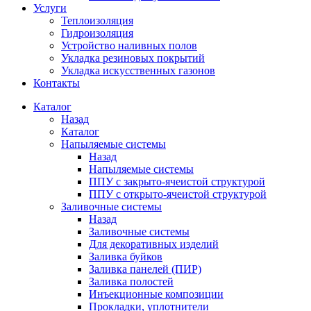
Услуги
Теплоизоляция
Гидроизоляция
Устройство наливных полов
Укладка резиновых покрытий
Укладка искусственных газонов
Контакты
Каталог
Назад
Каталог
Напыляемые системы
Назад
Напыляемые системы
ППУ с закрыто-ячеистой структурой
ППУ с открыто-ячеистой структурой
Заливочные системы
Назад
Заливочные системы
Для декоративных изделий
Заливка буйков
Заливка панелей (ПИР)
Заливка полостей
Инъекционные композиции
Прокладки, уплотнители