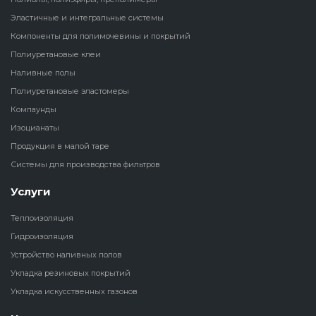
Эластичные и интегральные системы
Наливные полы
Теплоизоляц
Клей для рез
Компоненты для полимочевины и покрытий
водонагрева
крошки
Полиуретановые клеи
Полиуретановые
холодильник
Наливные полы
эластомеры
Клей для СИ
Полиуретановые эластомеры
Теплоизоляци
Компаунды
Компаунды
Конструкцио
Изоцианаты
Теплоизоляц
Изоцианаты
Продукция в малой таре
Прочие клеи
Системы для производства фильтров
Теплоизоляци
Продукция в малой таре
резервуаров
Услуги
Системы для
Теплоизоляция
производства фильтров
Гидроизоляция
Устройство наливных полов
Укладка резиновых покрытий
Укладка искусственных газонов