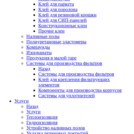
Клей для паркета
Клей для поролона
Клей для резиновой крошки
Клей для СИП-панелей
Конструкционные клеи
Прочие клеи
Наливные полы
Полиуретановые эластомеры
Компаунды
Изоцианаты
Продукция в малой таре
Системы для производства фильтров
Назад
Системы для производства фильтров
Клей для крепления фильтрующих
элементов
Компоненты для производства корпусов
Системы для уплотнителей
Услуги
Назад
Услуги
Теплоизоляция
Гидроизоляция
Устройство наливных полов
Укладка резиновых покрытий