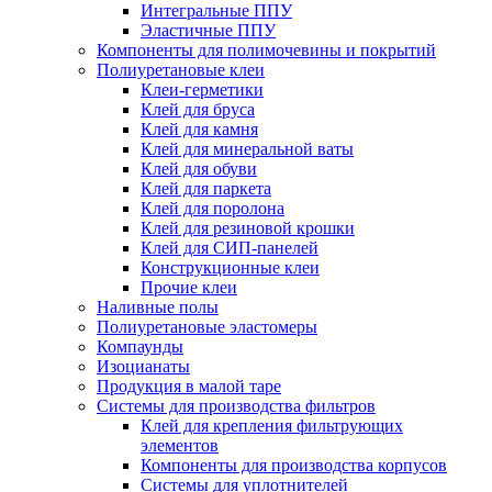
Интегральные ППУ
Эластичные ППУ
Компоненты для полимочевины и покрытий
Полиуретановые клеи
Клеи-герметики
Клей для бруса
Клей для камня
Клей для минеральной ваты
Клей для обуви
Клей для паркета
Клей для поролона
Клей для резиновой крошки
Клей для СИП-панелей
Конструкционные клеи
Прочие клеи
Наливные полы
Полиуретановые эластомеры
Компаунды
Изоцианаты
Продукция в малой таре
Системы для производства фильтров
Клей для крепления фильтрующих
элементов
Компоненты для производства корпусов
Системы для уплотнителей