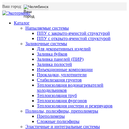
Ваш город:
Челябинск
Каталог
Напыляемые системы
ППУ с закрыто-ячеистой структурой
ППУ с открыто-ячеистой структурой
Заливочные системы
Для декоративных изделий
Заливка буйков
Заливка панелей (ПИР)
Заливка полостей
Инъекционные композиции
Прокладки, уплотнители
Стабилизация грунтов
Теплоизоляция водонагревателей
холодильников
Теплоизоляция труб
Теплоизоляция фургонов
Теплоизоляция цистерн и резервуаров
Полиолы, полиэфиры, преполимеры
Преполимеры
Сложные полиэфиры
Эластичные и интегральные системы