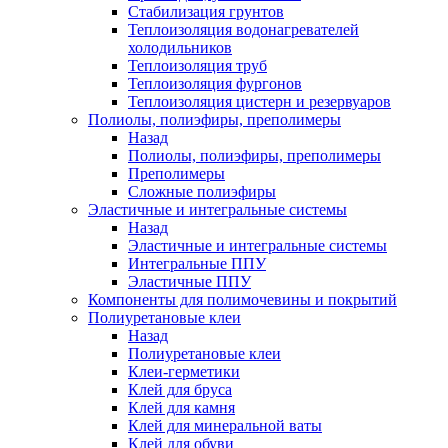
Стабилизация грунтов
Теплоизоляция водонагревателей
холодильников
Теплоизоляция труб
Теплоизоляция фургонов
Теплоизоляция цистерн и резервуаров
Полиолы, полиэфиры, преполимеры
Назад
Полиолы, полиэфиры, преполимеры
Преполимеры
Сложные полиэфиры
Эластичные и интегральные системы
Назад
Эластичные и интегральные системы
Интегральные ППУ
Эластичные ППУ
Компоненты для полимочевины и покрытий
Полиуретановые клеи
Назад
Полиуретановые клеи
Клеи-герметики
Клей для бруса
Клей для камня
Клей для минеральной ваты
Клей для обуви