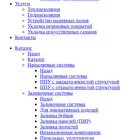
Услуги
Теплоизоляция
Гидроизоляция
Устройство наливных полов
Укладка резиновых покрытий
Укладка искусственных газонов
Контакты
Каталог
Назад
Каталог
Напыляемые системы
Назад
Напыляемые системы
ППУ с закрыто-ячеистой структурой
ППУ с открыто-ячеистой структурой
Заливочные системы
Назад
Заливочные системы
Для декоративных изделий
Заливка буйков
Заливка панелей (ПИР)
Заливка полостей
Инъекционные композиции
Прокладки, уплотнители