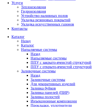
Услуги
Теплоизоляция
Гидроизоляция
Устройство наливных полов
Укладка резиновых покрытий
Укладка искусственных газонов
Контакты
Каталог
Назад
Каталог
Напыляемые системы
Назад
Напыляемые системы
ППУ с закрыто-ячеистой структурой
ППУ с открыто-ячеистой структурой
Заливочные системы
Назад
Заливочные системы
Для декоративных изделий
Заливка буйков
Заливка панелей (ПИР)
Заливка полостей
Инъекционные композиции
Прокладки, уплотнители