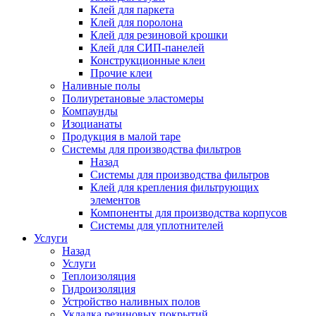
Клей для паркета
Клей для поролона
Клей для резиновой крошки
Клей для СИП-панелей
Конструкционные клеи
Прочие клеи
Наливные полы
Полиуретановые эластомеры
Компаунды
Изоцианаты
Продукция в малой таре
Системы для производства фильтров
Назад
Системы для производства фильтров
Клей для крепления фильтрующих
элементов
Компоненты для производства корпусов
Системы для уплотнителей
Услуги
Назад
Услуги
Теплоизоляция
Гидроизоляция
Устройство наливных полов
Укладка резиновых покрытий