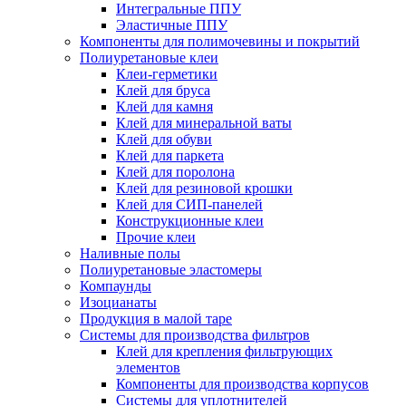
Интегральные ППУ
Эластичные ППУ
Компоненты для полимочевины и покрытий
Полиуретановые клеи
Клеи-герметики
Клей для бруса
Клей для камня
Клей для минеральной ваты
Клей для обуви
Клей для паркета
Клей для поролона
Клей для резиновой крошки
Клей для СИП-панелей
Конструкционные клеи
Прочие клеи
Наливные полы
Полиуретановые эластомеры
Компаунды
Изоцианаты
Продукция в малой таре
Системы для производства фильтров
Клей для крепления фильтрующих
элементов
Компоненты для производства корпусов
Системы для уплотнителей