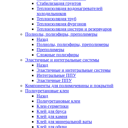
Стабилизация грунтов
Теплоизоляция водонагревателей
холодильников
Теплоизоляция труб
Теплоизоляция фургонов
Теплоизоляция цистерн и резервуаров
Полиолы, полиэфиры, преполимеры
Назад
Полиолы, полиэфиры, преполимеры
Преполимеры
Сложные полиэфиры
Эластичные и интегральные системы
Назад
Эластичные и интегральные системы
Интегральные ППУ
Эластичные ППУ
Компоненты для полимочевины и покрытий
Полиуретановые клеи
Назад
Полиуретановые клеи
Клеи-герметики
Клей для бруса
Клей для камня
Клей для минеральной ваты
Клей для обуви