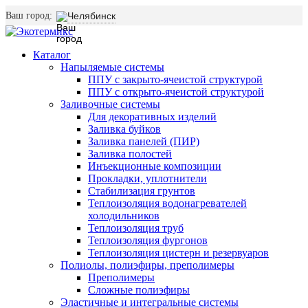
Ваш город:
Челябинск
Каталог
Напыляемые системы
ППУ с закрыто-ячеистой структурой
ППУ с открыто-ячеистой структурой
Заливочные системы
Для декоративных изделий
Заливка буйков
Заливка панелей (ПИР)
Заливка полостей
Инъекционные композиции
Прокладки, уплотнители
Стабилизация грунтов
Теплоизоляция водонагревателей
холодильников
Теплоизоляция труб
Теплоизоляция фургонов
Теплоизоляция цистерн и резервуаров
Полиолы, полиэфиры, преполимеры
Преполимеры
Сложные полиэфиры
Эластичные и интегральные системы