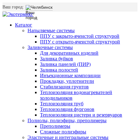
Ваш город:
Челябинск
Каталог
Напыляемые системы
ППУ с закрыто-ячеистой структурой
ППУ с открыто-ячеистой структурой
Заливочные системы
Для декоративных изделий
Заливка буйков
Заливка панелей (ПИР)
Заливка полостей
Инъекционные композиции
Прокладки, уплотнители
Стабилизация грунтов
Теплоизоляция водонагревателей
холодильников
Теплоизоляция труб
Теплоизоляция фургонов
Теплоизоляция цистерн и резервуаров
Полиолы, полиэфиры, преполимеры
Преполимеры
Сложные полиэфиры
Эластичные и интегральные системы