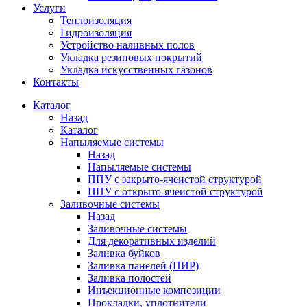
Услуги
Теплоизоляция
Гидроизоляция
Устройство наливных полов
Укладка резиновых покрытий
Укладка искусственных газонов
Контакты
Каталог
Назад
Каталог
Напыляемые системы
Назад
Напыляемые системы
ППУ с закрыто-ячеистой структурой
ППУ с открыто-ячеистой структурой
Заливочные системы
Назад
Заливочные системы
Для декоративных изделий
Заливка буйков
Заливка панелей (ПИР)
Заливка полостей
Инъекционные композиции
Прокладки, уплотнители