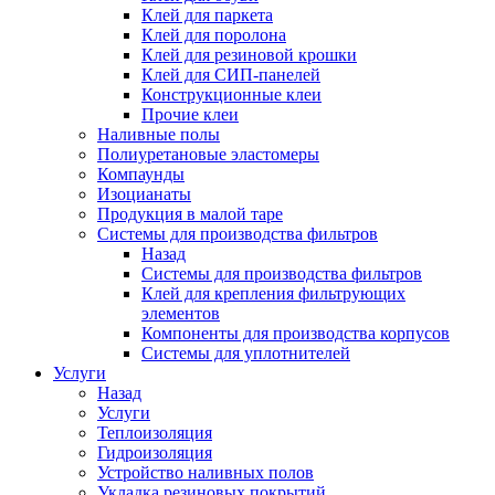
Клей для паркета
Клей для поролона
Клей для резиновой крошки
Клей для СИП-панелей
Конструкционные клеи
Прочие клеи
Наливные полы
Полиуретановые эластомеры
Компаунды
Изоцианаты
Продукция в малой таре
Системы для производства фильтров
Назад
Системы для производства фильтров
Клей для крепления фильтрующих
элементов
Компоненты для производства корпусов
Системы для уплотнителей
Услуги
Назад
Услуги
Теплоизоляция
Гидроизоляция
Устройство наливных полов
Укладка резиновых покрытий