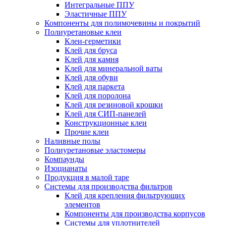
Интегральные ППУ
Эластичные ППУ
Компоненты для полимочевины и покрытий
Полиуретановые клеи
Клеи-герметики
Клей для бруса
Клей для камня
Клей для минеральной ваты
Клей для обуви
Клей для паркета
Клей для поролона
Клей для резиновой крошки
Клей для СИП-панелей
Конструкционные клеи
Прочие клеи
Наливные полы
Полиуретановые эластомеры
Компаунды
Изоцианаты
Продукция в малой таре
Системы для производства фильтров
Клей для крепления фильтрующих
элементов
Компоненты для производства корпусов
Системы для уплотнителей