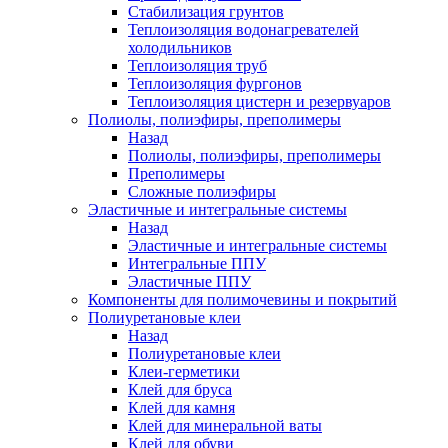
Стабилизация грунтов
Теплоизоляция водонагревателей
холодильников
Теплоизоляция труб
Теплоизоляция фургонов
Теплоизоляция цистерн и резервуаров
Полиолы, полиэфиры, преполимеры
Назад
Полиолы, полиэфиры, преполимеры
Преполимеры
Сложные полиэфиры
Эластичные и интегральные системы
Назад
Эластичные и интегральные системы
Интегральные ППУ
Эластичные ППУ
Компоненты для полимочевины и покрытий
Полиуретановые клеи
Назад
Полиуретановые клеи
Клеи-герметики
Клей для бруса
Клей для камня
Клей для минеральной ваты
Клей для обуви