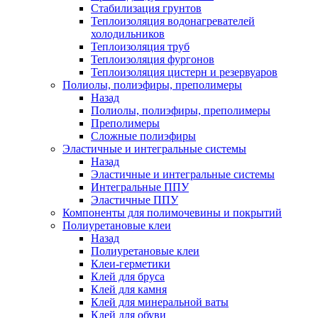
Стабилизация грунтов
Теплоизоляция водонагревателей
холодильников
Теплоизоляция труб
Теплоизоляция фургонов
Теплоизоляция цистерн и резервуаров
Полиолы, полиэфиры, преполимеры
Назад
Полиолы, полиэфиры, преполимеры
Преполимеры
Сложные полиэфиры
Эластичные и интегральные системы
Назад
Эластичные и интегральные системы
Интегральные ППУ
Эластичные ППУ
Компоненты для полимочевины и покрытий
Полиуретановые клеи
Назад
Полиуретановые клеи
Клеи-герметики
Клей для бруса
Клей для камня
Клей для минеральной ваты
Клей для обуви