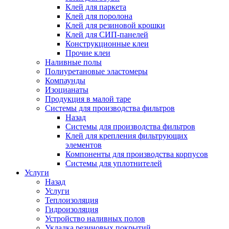
Клей для паркета
Клей для поролона
Клей для резиновой крошки
Клей для СИП-панелей
Конструкционные клеи
Прочие клеи
Наливные полы
Полиуретановые эластомеры
Компаунды
Изоцианаты
Продукция в малой таре
Системы для производства фильтров
Назад
Системы для производства фильтров
Клей для крепления фильтрующих
элементов
Компоненты для производства корпусов
Системы для уплотнителей
Услуги
Назад
Услуги
Теплоизоляция
Гидроизоляция
Устройство наливных полов
Укладка резиновых покрытий