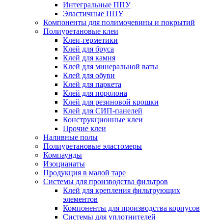
Интегральные ППУ
Эластичные ППУ
Компоненты для полимочевины и покрытий
Полиуретановые клеи
Клеи-герметики
Клей для бруса
Клей для камня
Клей для минеральной ваты
Клей для обуви
Клей для паркета
Клей для поролона
Клей для резиновой крошки
Клей для СИП-панелей
Конструкционные клеи
Прочие клеи
Наливные полы
Полиуретановые эластомеры
Компаунды
Изоцианаты
Продукция в малой таре
Системы для производства фильтров
Клей для крепления фильтрующих
элементов
Компоненты для производства корпусов
Системы для уплотнителей