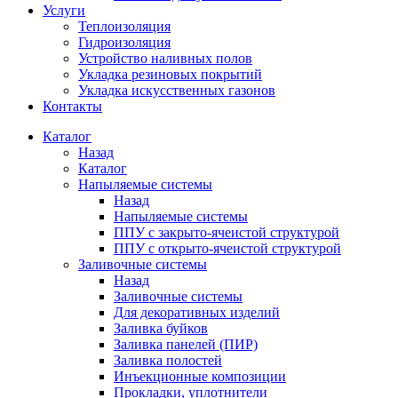
Услуги
Теплоизоляция
Гидроизоляция
Устройство наливных полов
Укладка резиновых покрытий
Укладка искусственных газонов
Контакты
Каталог
Назад
Каталог
Напыляемые системы
Назад
Напыляемые системы
ППУ с закрыто-ячеистой структурой
ППУ с открыто-ячеистой структурой
Заливочные системы
Назад
Заливочные системы
Для декоративных изделий
Заливка буйков
Заливка панелей (ПИР)
Заливка полостей
Инъекционные композиции
Прокладки, уплотнители