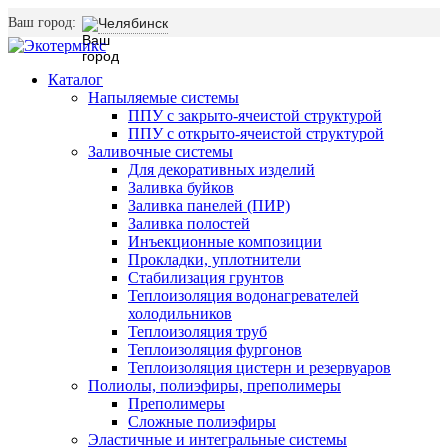
Ваш город:
Челябинск
Каталог
Напыляемые системы
ППУ с закрыто-ячеистой структурой
ППУ с открыто-ячеистой структурой
Заливочные системы
Для декоративных изделий
Заливка буйков
Заливка панелей (ПИР)
Заливка полостей
Инъекционные композиции
Прокладки, уплотнители
Стабилизация грунтов
Теплоизоляция водонагревателей
холодильников
Теплоизоляция труб
Теплоизоляция фургонов
Теплоизоляция цистерн и резервуаров
Полиолы, полиэфиры, преполимеры
Преполимеры
Сложные полиэфиры
Эластичные и интегральные системы