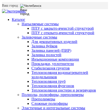
Ваш город:
Челябинск
Каталог
Напыляемые системы
ППУ с закрыто-ячеистой структурой
ППУ с открыто-ячеистой структурой
Заливочные системы
Для декоративных изделий
Заливка буйков
Заливка панелей (ПИР)
Заливка полостей
Инъекционные композиции
Прокладки, уплотнители
Стабилизация грунтов
Теплоизоляция водонагревателей
холодильников
Теплоизоляция труб
Теплоизоляция фургонов
Теплоизоляция цистерн и резервуаров
Полиолы, полиэфиры, преполимеры
Преполимеры
Сложные полиэфиры
Эластичные и интегральные системы