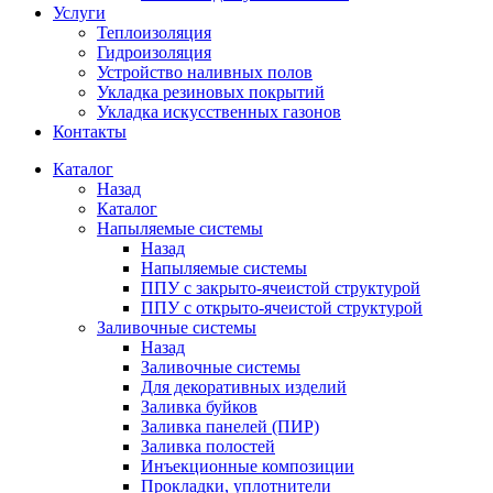
Услуги
Теплоизоляция
Гидроизоляция
Устройство наливных полов
Укладка резиновых покрытий
Укладка искусственных газонов
Контакты
Каталог
Назад
Каталог
Напыляемые системы
Назад
Напыляемые системы
ППУ с закрыто-ячеистой структурой
ППУ с открыто-ячеистой структурой
Заливочные системы
Назад
Заливочные системы
Для декоративных изделий
Заливка буйков
Заливка панелей (ПИР)
Заливка полостей
Инъекционные композиции
Прокладки, уплотнители