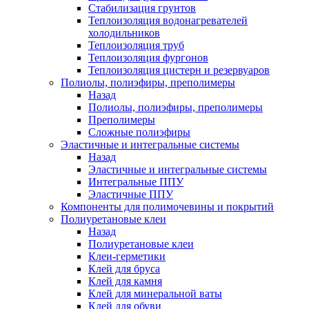
Стабилизация грунтов
Теплоизоляция водонагревателей
холодильников
Теплоизоляция труб
Теплоизоляция фургонов
Теплоизоляция цистерн и резервуаров
Полиолы, полиэфиры, преполимеры
Назад
Полиолы, полиэфиры, преполимеры
Преполимеры
Сложные полиэфиры
Эластичные и интегральные системы
Назад
Эластичные и интегральные системы
Интегральные ППУ
Эластичные ППУ
Компоненты для полимочевины и покрытий
Полиуретановые клеи
Назад
Полиуретановые клеи
Клеи-герметики
Клей для бруса
Клей для камня
Клей для минеральной ваты
Клей для обуви