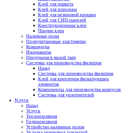
Клей для паркета
Клей для поролона
Клей для резиновой крошки
Клей для СИП-панелей
Конструкционные клеи
Прочие клеи
Наливные полы
Полиуретановые эластомеры
Компаунды
Изоцианаты
Продукция в малой таре
Системы для производства фильтров
Назад
Системы для производства фильтров
Клей для крепления фильтрующих
элементов
Компоненты для производства корпусов
Системы для уплотнителей
Услуги
Назад
Услуги
Теплоизоляция
Гидроизоляция
Устройство наливных полов
Укладка резиновых покрытий