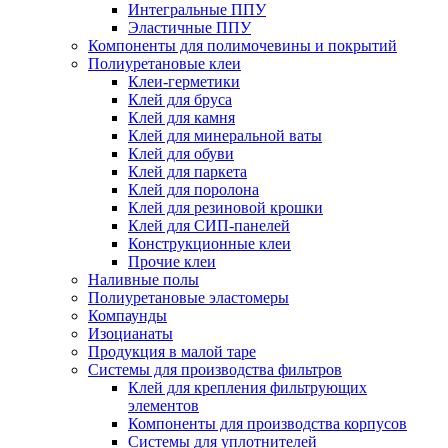
Интегральные ППУ
Эластичные ППУ
Компоненты для полимочевины и покрытий
Полиуретановые клеи
Клеи-герметики
Клей для бруса
Клей для камня
Клей для минеральной ваты
Клей для обуви
Клей для паркета
Клей для поролона
Клей для резиновой крошки
Клей для СИП-панелей
Конструкционные клеи
Прочие клеи
Наливные полы
Полиуретановые эластомеры
Компаунды
Изоцианаты
Продукция в малой таре
Системы для производства фильтров
Клей для крепления фильтрующих
элементов
Компоненты для производства корпусов
Системы для уплотнителей