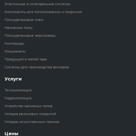
Эластичные и интегральные системы
Наливные полы
Компоненты для полимочевины и покрытий
Теплоизоляц
Клей для рез
водонагрева
крошки
Полиуретановые клеи
Полиуретановые
холодильник
Наливные полы
эластомеры
Клей для СИ
Полиуретановые эластомеры
Теплоизоляци
Компаунды
Компаунды
Конструкцио
Изоцианаты
Теплоизоляц
Продукция в малой таре
Изоцианаты
Прочие клеи
Системы для производства фильтров
Теплоизоляци
Продукция в малой таре
резервуаров
Услуги
Теплоизоляция
Системы для
Гидроизоляция
производства фильтров
Устройство наливных полов
Укладка резиновых покрытий
Укладка искусственных газонов
Цены