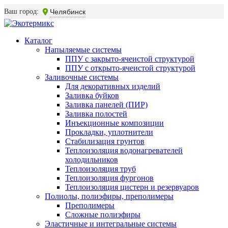
Ваш город:
Челябинск
Каталог
Напыляемые системы
ППУ с закрыто-ячеистой структурой
ППУ с открыто-ячеистой структурой
Заливочные системы
Для декоративных изделий
Заливка буйков
Заливка панелей (ПИР)
Заливка полостей
Инъекционные композиции
Прокладки, уплотнители
Стабилизация грунтов
Теплоизоляция водонагревателей
холодильников
Теплоизоляция труб
Теплоизоляция фургонов
Теплоизоляция цистерн и резервуаров
Полиолы, полиэфиры, преполимеры
Преполимеры
Сложные полиэфиры
Эластичные и интегральные системы