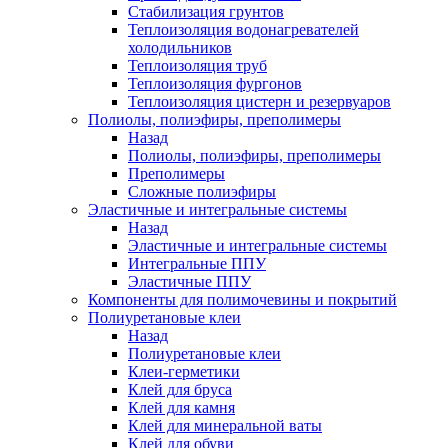
Стабилизация грунтов
Теплоизоляция водонагревателей
холодильников
Теплоизоляция труб
Теплоизоляция фургонов
Теплоизоляция цистерн и резервуаров
Полиолы, полиэфиры, преполимеры
Назад
Полиолы, полиэфиры, преполимеры
Преполимеры
Сложные полиэфиры
Эластичные и интегральные системы
Назад
Эластичные и интегральные системы
Интегральные ППУ
Эластичные ППУ
Компоненты для полимочевины и покрытий
Полиуретановые клеи
Назад
Полиуретановые клеи
Клеи-герметики
Клей для бруса
Клей для камня
Клей для минеральной ваты
Клей для обуви