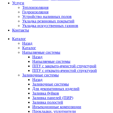
Услуги
Теплоизоляция
Гидроизоляция
Устройство наливных полов
Укладка резиновых покрытий
Укладка искусственных газонов
Контакты
Каталог
Назад
Каталог
Напыляемые системы
Назад
Напыляемые системы
ППУ с закрыто-ячеистой структурой
ППУ с открыто-ячеистой структурой
Заливочные системы
Назад
Заливочные системы
Для декоративных изделий
Заливка буйков
Заливка панелей (ПИР)
Заливка полостей
Инъекционные композиции
Прокладки, уплотнители