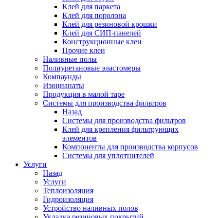
Клей для паркета
Клей для поролона
Клей для резиновой крошки
Клей для СИП-панелей
Конструкционные клеи
Прочие клеи
Наливные полы
Полиуретановые эластомеры
Компаунды
Изоцианаты
Продукция в малой таре
Системы для производства фильтров
Назад
Системы для производства фильтров
Клей для крепления фильтрующих
элементов
Компоненты для производства корпусов
Системы для уплотнителей
Услуги
Назад
Услуги
Теплоизоляция
Гидроизоляция
Устройство наливных полов
Укладка резиновых покрытий