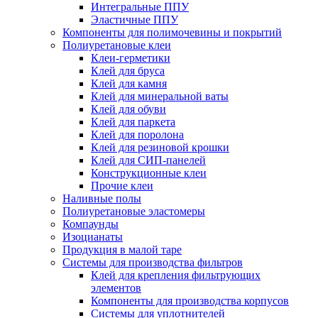
Интегральные ППУ
Эластичные ППУ
Компоненты для полимочевины и покрытий
Полиуретановые клеи
Клеи-герметики
Клей для бруса
Клей для камня
Клей для минеральной ваты
Клей для обуви
Клей для паркета
Клей для поролона
Клей для резиновой крошки
Клей для СИП-панелей
Конструкционные клеи
Прочие клеи
Наливные полы
Полиуретановые эластомеры
Компаунды
Изоцианаты
Продукция в малой таре
Системы для производства фильтров
Клей для крепления фильтрующих
элементов
Компоненты для производства корпусов
Системы для уплотнителей