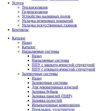
Услуги
Теплоизоляция
Гидроизоляция
Устройство наливных полов
Укладка резиновых покрытий
Укладка искусственных газонов
Контакты
Каталог
Назад
Каталог
Напыляемые системы
Назад
Напыляемые системы
ППУ с закрыто-ячеистой структурой
ППУ с открыто-ячеистой структурой
Заливочные системы
Назад
Заливочные системы
Для декоративных изделий
Заливка буйков
Заливка панелей (ПИР)
Заливка полостей
Инъекционные композиции
Прокладки, уплотнители