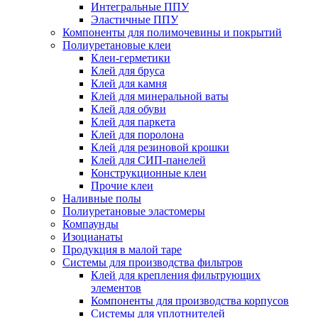
Интегральные ППУ
Эластичные ППУ
Компоненты для полимочевины и покрытий
Полиуретановые клеи
Клеи-герметики
Клей для бруса
Клей для камня
Клей для минеральной ваты
Клей для обуви
Клей для паркета
Клей для поролона
Клей для резиновой крошки
Клей для СИП-панелей
Конструкционные клеи
Прочие клеи
Наливные полы
Полиуретановые эластомеры
Компаунды
Изоцианаты
Продукция в малой таре
Системы для производства фильтров
Клей для крепления фильтрующих
элементов
Компоненты для производства корпусов
Системы для уплотнителей