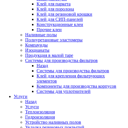
Клей для паркета
Клей для поролона
Клей для резиновой крошки
Клей для СИП-панелей
Конструкционные клеи
Прочие клеи
Наливные полы
Полиуретановые эластомеры
Компаунды
Изоцианаты
Продукция в малой таре
Системы для производства фильтров
Назад
Системы для производства фильтров
Клей для крепления фильтрующих
элементов
Компоненты для производства корпусов
Системы для уплотнителей
Услуги
Назад
Услуги
Теплоизоляция
Гидроизоляция
Устройство наливных полов
Укладка резиновых покрытий