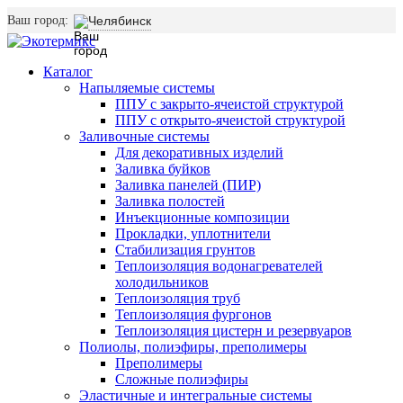
Ваш город:
Челябинск
Каталог
Напыляемые системы
ППУ с закрыто-ячеистой структурой
ППУ с открыто-ячеистой структурой
Заливочные системы
Для декоративных изделий
Заливка буйков
Заливка панелей (ПИР)
Заливка полостей
Инъекционные композиции
Прокладки, уплотнители
Стабилизация грунтов
Теплоизоляция водонагревателей
холодильников
Теплоизоляция труб
Теплоизоляция фургонов
Теплоизоляция цистерн и резервуаров
Полиолы, полиэфиры, преполимеры
Преполимеры
Сложные полиэфиры
Эластичные и интегральные системы