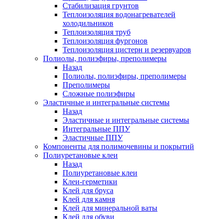
Стабилизация грунтов
Теплоизоляция водонагревателей
холодильников
Теплоизоляция труб
Теплоизоляция фургонов
Теплоизоляция цистерн и резервуаров
Полиолы, полиэфиры, преполимеры
Назад
Полиолы, полиэфиры, преполимеры
Преполимеры
Сложные полиэфиры
Эластичные и интегральные системы
Назад
Эластичные и интегральные системы
Интегральные ППУ
Эластичные ППУ
Компоненты для полимочевины и покрытий
Полиуретановые клеи
Назад
Полиуретановые клеи
Клеи-герметики
Клей для бруса
Клей для камня
Клей для минеральной ваты
Клей для обуви