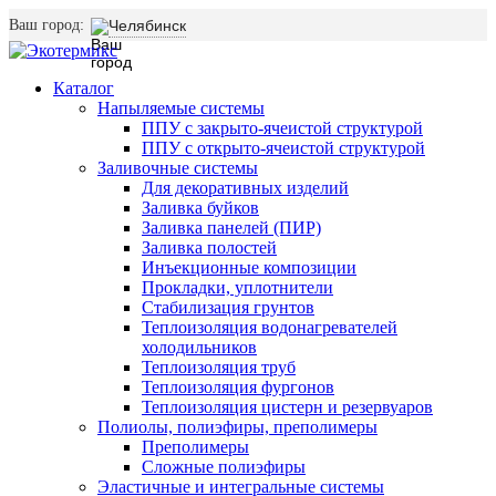
Ваш город:
Челябинск
Каталог
Напыляемые системы
ППУ с закрыто-ячеистой структурой
ППУ с открыто-ячеистой структурой
Заливочные системы
Для декоративных изделий
Заливка буйков
Заливка панелей (ПИР)
Заливка полостей
Инъекционные композиции
Прокладки, уплотнители
Стабилизация грунтов
Теплоизоляция водонагревателей
холодильников
Теплоизоляция труб
Теплоизоляция фургонов
Теплоизоляция цистерн и резервуаров
Полиолы, полиэфиры, преполимеры
Преполимеры
Сложные полиэфиры
Эластичные и интегральные системы