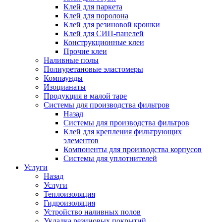
Клей для паркета
Клей для поролона
Клей для резиновой крошки
Клей для СИП-панелей
Конструкционные клеи
Прочие клеи
Наливные полы
Полиуретановые эластомеры
Компаунды
Изоцианаты
Продукция в малой таре
Системы для производства фильтров
Назад
Системы для производства фильтров
Клей для крепления фильтрующих
элементов
Компоненты для производства корпусов
Системы для уплотнителей
Услуги
Назад
Услуги
Теплоизоляция
Гидроизоляция
Устройство наливных полов
Укладка резиновых покрытий