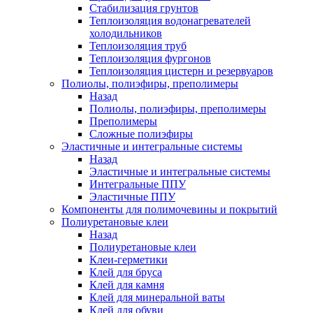
Стабилизация грунтов
Теплоизоляция водонагревателей
холодильников
Теплоизоляция труб
Теплоизоляция фургонов
Теплоизоляция цистерн и резервуаров
Полиолы, полиэфиры, преполимеры
Назад
Полиолы, полиэфиры, преполимеры
Преполимеры
Сложные полиэфиры
Эластичные и интегральные системы
Назад
Эластичные и интегральные системы
Интегральные ППУ
Эластичные ППУ
Компоненты для полимочевины и покрытий
Полиуретановые клеи
Назад
Полиуретановые клеи
Клеи-герметики
Клей для бруса
Клей для камня
Клей для минеральной ваты
Клей для обуви