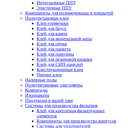
Интегральные ППУ
Эластичные ППУ
Компоненты для полимочевины и покрытий
Полиуретановые клеи
Клеи-герметики
Клей для бруса
Клей для камня
Клей для минеральной ваты
Клей для обуви
Клей для паркета
Клей для поролона
Клей для резиновой крошки
Клей для СИП-панелей
Конструкционные клеи
Прочие клеи
Наливные полы
Полиуретановые эластомеры
Компаунды
Изоцианаты
Продукция в малой таре
Системы для производства фильтров
Клей для крепления фильтрующих
элементов
Компоненты для производства корпусов
Системы для уплотнителей