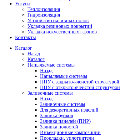
Услуги
Теплоизоляция
Гидроизоляция
Устройство наливных полов
Укладка резиновых покрытий
Укладка искусственных газонов
Контакты
Каталог
Назад
Каталог
Напыляемые системы
Назад
Напыляемые системы
ППУ с закрыто-ячеистой структурой
ППУ с открыто-ячеистой структурой
Заливочные системы
Назад
Заливочные системы
Для декоративных изделий
Заливка буйков
Заливка панелей (ПИР)
Заливка полостей
Инъекционные композиции
Прокладки, уплотнители