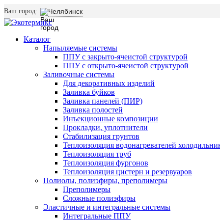
Ваш город:
Челябинск
Каталог
Напыляемые системы
ППУ с закрыто-ячеистой структурой
ППУ с открыто-ячеистой структурой
Заливочные системы
Для декоративных изделий
Заливка буйков
Заливка панелей (ПИР)
Заливка полостей
Инъекционные композиции
Прокладки, уплотнители
Стабилизация грунтов
Теплоизоляция водонагревателей холодильни
Теплоизоляция труб
Теплоизоляция фургонов
Теплоизоляция цистерн и резервуаров
Полиолы, полиэфиры, преполимеры
Преполимеры
Сложные полиэфиры
Эластичные и интегральные системы
Интегральные ППУ