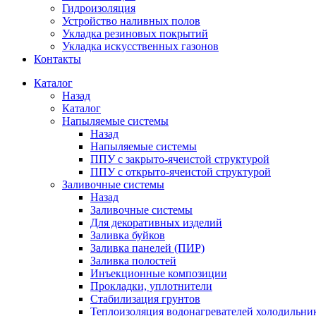
Гидроизоляция
Устройство наливных полов
Укладка резиновых покрытий
Укладка искусственных газонов
Контакты
Каталог
Назад
Каталог
Напыляемые системы
Назад
Напыляемые системы
ППУ с закрыто-ячеистой структурой
ППУ с открыто-ячеистой структурой
Заливочные системы
Назад
Заливочные системы
Для декоративных изделий
Заливка буйков
Заливка панелей (ПИР)
Заливка полостей
Инъекционные композиции
Прокладки, уплотнители
Стабилизация грунтов
Теплоизоляция водонагревателей холодильни