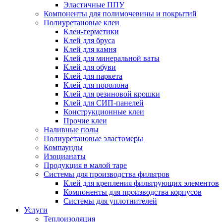
Эластичные ППУ
Компоненты для полимочевины и покрытий
Полиуретановые клеи
Клеи-герметики
Клей для бруса
Клей для камня
Клей для минеральной ваты
Клей для обуви
Клей для паркета
Клей для поролона
Клей для резиновой крошки
Клей для СИП-панелей
Конструкционные клеи
Прочие клеи
Наливные полы
Полиуретановые эластомеры
Компаунды
Изоцианаты
Продукция в малой таре
Системы для производства фильтров
Клей для крепления фильтрующих элементов
Компоненты для производства корпусов
Системы для уплотнителей
Услуги
Теплоизоляция