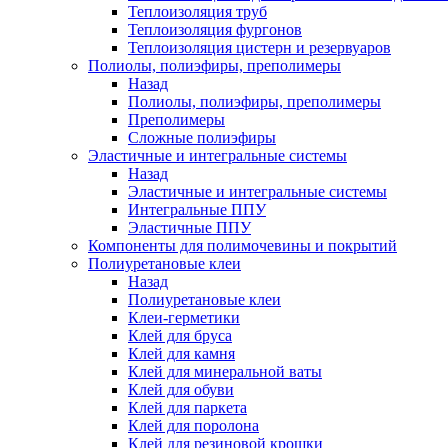
Теплоизоляция труб
Теплоизоляция фургонов
Теплоизоляция цистерн и резервуаров
Полиолы, полиэфиры, преполимеры
Назад
Полиолы, полиэфиры, преполимеры
Преполимеры
Сложные полиэфиры
Эластичные и интегральные системы
Назад
Эластичные и интегральные системы
Интегральные ППУ
Эластичные ППУ
Компоненты для полимочевины и покрытий
Полиуретановые клеи
Назад
Полиуретановые клеи
Клеи-герметики
Клей для бруса
Клей для камня
Клей для минеральной ваты
Клей для обуви
Клей для паркета
Клей для поролона
Клей для резиновой крошки