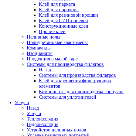
Клей для паркета
Клей для поролона
Клей для резиновой крошки
Клей для СИП-панелей
Конструкционные клеи
Прочие клеи
Наливные полы
Полиуретановые эластомеры
Компаунды
Изоцианаты
Продукция в малой таре
Системы для производства фильтров
Назад
Системы для производства фильтров
Клей для крепления фильтрующих
элементов
Компоненты для производства корпусов
Системы для уплотнителей
Услуги
Назад
Услуги
Теплоизоляция
Гидроизоляция
Устройство наливных полов
Укладка резиновых покрытий