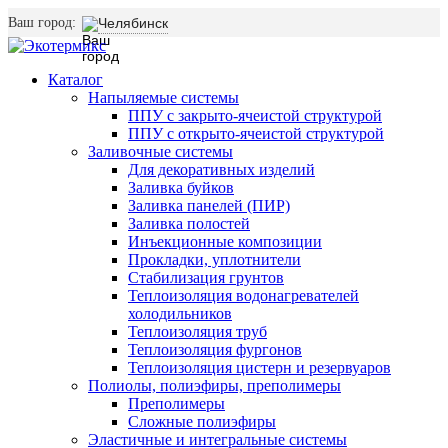
Ваш город:
Челябинск
Каталог
Напыляемые системы
ППУ с закрыто-ячеистой структурой
ППУ с открыто-ячеистой структурой
Заливочные системы
Для декоративных изделий
Заливка буйков
Заливка панелей (ПИР)
Заливка полостей
Инъекционные композиции
Прокладки, уплотнители
Стабилизация грунтов
Теплоизоляция водонагревателей
холодильников
Теплоизоляция труб
Теплоизоляция фургонов
Теплоизоляция цистерн и резервуаров
Полиолы, полиэфиры, преполимеры
Преполимеры
Сложные полиэфиры
Эластичные и интегральные системы