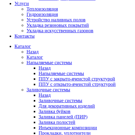
Услуги
Теплоизоляция
Гидроизоляция
Устройство наливных полов
Укладка резиновых покрытий
Укладка искусственных газонов
Контакты
Каталог
Назад
Каталог
Напыляемые системы
Назад
Напыляемые системы
ППУ с закрыто-ячеистой структурой
ППУ с открыто-ячеистой структурой
Заливочные системы
Назад
Заливочные системы
Для декоративных изделий
Заливка буйков
Заливка панелей (ПИР)
Заливка полостей
Инъекционные композиции
Прокладки, уплотнители