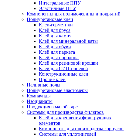
Интегральные ППУ
Эластичные ППУ
Компоненты для полимочевины и покрытий
Полиуретановые клеи
Клеи-герметики
Клей для бруса
Клей для камня
Клей для минеральной ваты
Клей для обуви
Клей для паркета
Клей для поролона
Клей для резиновой крошки
Клей для СИП-панелей
Конструкционные клеи
Прочие клеи
Наливные полы
Полиуретановые эластомеры
Компаунды
Изоцианаты
Продукция в малой таре
Системы для производства фильтров
Клей для крепления фильтрующих
элементов
Компоненты для производства корпусов
Системы для уплотнителей