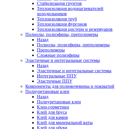
Стабилизация грунтов
Теплоизоляция водонагревателей
холодильников
Теплоизоляция труб
Теплоизоляция фургонов
Теплоизоляция цистерн и резервуаров
Полиолы, полиэфиры, преполимеры
Назад
Полиолы, полиэфиры, преполимеры
Преполимеры
Сложные полиэфиры
Эластичные и интегральные системы
Назад
Эластичные и интегральные системы
Интегральные ППУ
Эластичные ППУ
Компоненты для полимочевины и покрытий
Полиуретановые клеи
Назад
Полиуретановые клеи
Клеи-герметики
Клей для бруса
Клей для камня
Клей для минеральной ваты
Клей для обуви