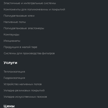
Эластичные и интегральные системы
Наливные полы
Компоненты для полимочевины и покрытий
Теплоизоляц
Клей для рез
водонагрева
крошки
Полиуретановые клеи
Полиуретановые
холодильник
Наливные полы
эластомеры
Клей для СИ
Полиуретановые эластомеры
Теплоизоляци
Компаунды
Компаунды
Конструкцио
Изоцианаты
Теплоизоляц
Продукция в малой таре
Изоцианаты
Прочие клеи
Системы для производства фильтров
Теплоизоляци
Продукция в малой таре
резервуаров
Услуги
Теплоизоляция
Системы для
Гидроизоляция
производства фильтров
Устройство наливных полов
Укладка резиновых покрытий
Укладка искусственных газонов
Цены