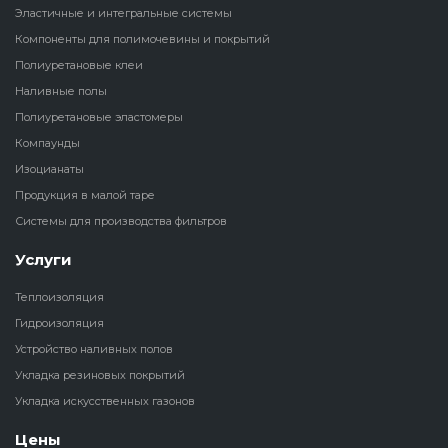
Эластичные и интегральные системы
Наливные полы
Компоненты для полимочевины и покрытий
Теплоизоляц
Клей для рез
водонагрева
крошки
Полиуретановые клеи
Полиуретановые
холодильник
Наливные полы
эластомеры
Клей для СИ
Полиуретановые эластомеры
Теплоизоляци
Компаунды
Компаунды
Конструкцио
Изоцианаты
Теплоизоляц
Продукция в малой таре
Изоцианаты
Прочие клеи
Системы для производства фильтров
Теплоизоляци
Продукция в малой таре
резервуаров
Услуги
Теплоизоляция
Системы для
Гидроизоляция
производства фильтров
Устройство наливных полов
Укладка резиновых покрытий
Укладка искусственных газонов
Цены