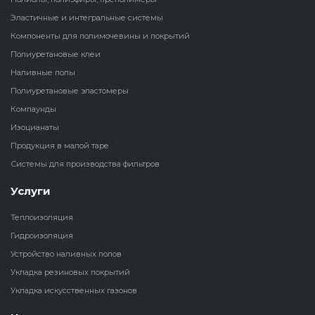
Эластичные и интегральные системы
Наливные полы
Теплоизоляц
Клей для рез
Компоненты для полимочевины и покрытий
водонагрева
крошки
Полиуретановые клеи
Полиуретановые
холодильник
Наливные полы
эластомеры
Клей для СИ
Полиуретановые эластомеры
Теплоизоляци
Компаунды
Компаунды
Конструкцио
Изоцианаты
Теплоизоляц
Изоцианаты
Продукция в малой таре
Прочие клеи
Системы для производства фильтров
Теплоизоляци
Продукция в малой таре
резервуаров
Услуги
Системы для
Теплоизоляция
производства фильтров
Гидроизоляция
Устройство наливных полов
Укладка резиновых покрытий
Укладка искусственных газонов