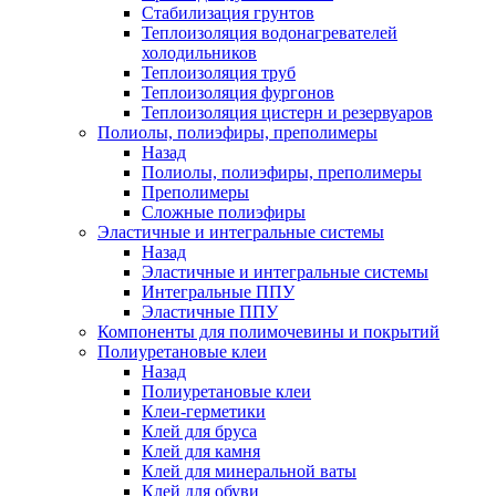
Стабилизация грунтов
Теплоизоляция водонагревателей
холодильников
Теплоизоляция труб
Теплоизоляция фургонов
Теплоизоляция цистерн и резервуаров
Полиолы, полиэфиры, преполимеры
Назад
Полиолы, полиэфиры, преполимеры
Преполимеры
Сложные полиэфиры
Эластичные и интегральные системы
Назад
Эластичные и интегральные системы
Интегральные ППУ
Эластичные ППУ
Компоненты для полимочевины и покрытий
Полиуретановые клеи
Назад
Полиуретановые клеи
Клеи-герметики
Клей для бруса
Клей для камня
Клей для минеральной ваты
Клей для обуви