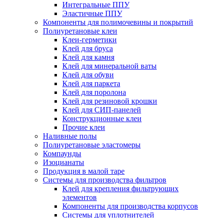
Интегральные ППУ
Эластичные ППУ
Компоненты для полимочевины и покрытий
Полиуретановые клеи
Клеи-герметики
Клей для бруса
Клей для камня
Клей для минеральной ваты
Клей для обуви
Клей для паркета
Клей для поролона
Клей для резиновой крошки
Клей для СИП-панелей
Конструкционные клеи
Прочие клеи
Наливные полы
Полиуретановые эластомеры
Компаунды
Изоцианаты
Продукция в малой таре
Системы для производства фильтров
Клей для крепления фильтрующих
элементов
Компоненты для производства корпусов
Системы для уплотнителей