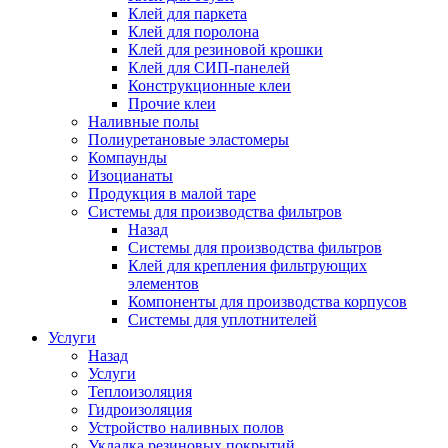
Клей для паркета
Клей для поролона
Клей для резиновой крошки
Клей для СИП-панелей
Конструкционные клеи
Прочие клеи
Наливные полы
Полиуретановые эластомеры
Компаунды
Изоцианаты
Продукция в малой таре
Системы для производства фильтров
Назад
Системы для производства фильтров
Клей для крепления фильтрующих
элементов
Компоненты для производства корпусов
Системы для уплотнителей
Услуги
Назад
Услуги
Теплоизоляция
Гидроизоляция
Устройство наливных полов
Укладка резиновых покрытий