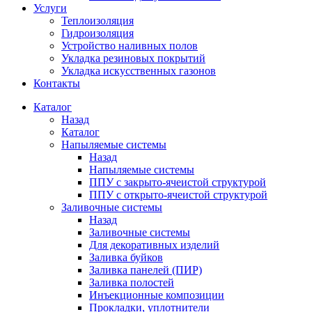
Услуги
Теплоизоляция
Гидроизоляция
Устройство наливных полов
Укладка резиновых покрытий
Укладка искусственных газонов
Контакты
Каталог
Назад
Каталог
Напыляемые системы
Назад
Напыляемые системы
ППУ с закрыто-ячеистой структурой
ППУ с открыто-ячеистой структурой
Заливочные системы
Назад
Заливочные системы
Для декоративных изделий
Заливка буйков
Заливка панелей (ПИР)
Заливка полостей
Инъекционные композиции
Прокладки, уплотнители