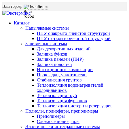
Ваш город:
Челябинск
Каталог
Напыляемые системы
ППУ с закрыто-ячеистой структурой
ППУ с открыто-ячеистой структурой
Заливочные системы
Для декоративных изделий
Заливка буйков
Заливка панелей (ПИР)
Заливка полостей
Инъекционные композиции
Прокладки, уплотнители
Стабилизация грунтов
Теплоизоляция водонагревателей
холодильников
Теплоизоляция труб
Теплоизоляция фургонов
Теплоизоляция цистерн и резервуаров
Полиолы, полиэфиры, преполимеры
Преполимеры
Сложные полиэфиры
Эластичные и интегральные системы