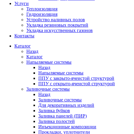
Услуги
Теплоизоляция
Гидроизоляция
Устройство наливных полов
Укладка резиновых покрытий
Укладка искусственных газонов
Контакты
Каталог
Назад
Каталог
Напыляемые системы
Назад
Напыляемые системы
ППУ с закрыто-ячеистой структурой
ППУ с открыто-ячеистой структурой
Заливочные системы
Назад
Заливочные системы
Для декоративных изделий
Заливка буйков
Заливка панелей (ПИР)
Заливка полостей
Инъекционные композиции
Прокладки, уплотнители