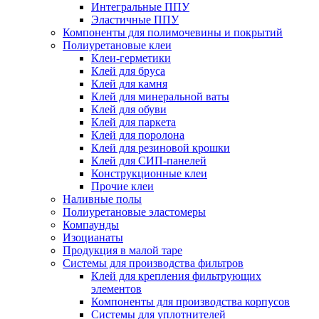
Интегральные ППУ
Эластичные ППУ
Компоненты для полимочевины и покрытий
Полиуретановые клеи
Клеи-герметики
Клей для бруса
Клей для камня
Клей для минеральной ваты
Клей для обуви
Клей для паркета
Клей для поролона
Клей для резиновой крошки
Клей для СИП-панелей
Конструкционные клеи
Прочие клеи
Наливные полы
Полиуретановые эластомеры
Компаунды
Изоцианаты
Продукция в малой таре
Системы для производства фильтров
Клей для крепления фильтрующих
элементов
Компоненты для производства корпусов
Системы для уплотнителей