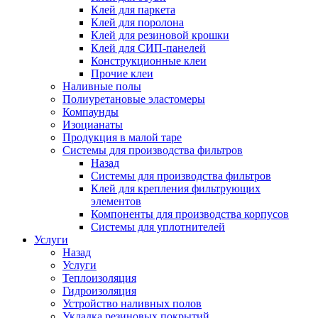
Клей для паркета
Клей для поролона
Клей для резиновой крошки
Клей для СИП-панелей
Конструкционные клеи
Прочие клеи
Наливные полы
Полиуретановые эластомеры
Компаунды
Изоцианаты
Продукция в малой таре
Системы для производства фильтров
Назад
Системы для производства фильтров
Клей для крепления фильтрующих
элементов
Компоненты для производства корпусов
Системы для уплотнителей
Услуги
Назад
Услуги
Теплоизоляция
Гидроизоляция
Устройство наливных полов
Укладка резиновых покрытий