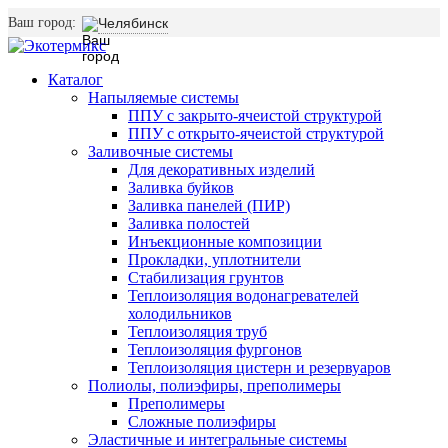
Ваш город:
Челябинск
Каталог
Напыляемые системы
ППУ с закрыто-ячеистой структурой
ППУ с открыто-ячеистой структурой
Заливочные системы
Для декоративных изделий
Заливка буйков
Заливка панелей (ПИР)
Заливка полостей
Инъекционные композиции
Прокладки, уплотнители
Стабилизация грунтов
Теплоизоляция водонагревателей
холодильников
Теплоизоляция труб
Теплоизоляция фургонов
Теплоизоляция цистерн и резервуаров
Полиолы, полиэфиры, преполимеры
Преполимеры
Сложные полиэфиры
Эластичные и интегральные системы