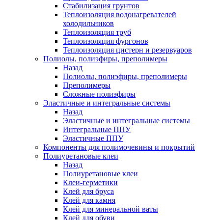
Стабилизация грунтов
Теплоизоляция водонагревателей
холодильников
Теплоизоляция труб
Теплоизоляция фургонов
Теплоизоляция цистерн и резервуаров
Полиолы, полиэфиры, преполимеры
Назад
Полиолы, полиэфиры, преполимеры
Преполимеры
Сложные полиэфиры
Эластичные и интегральные системы
Назад
Эластичные и интегральные системы
Интегральные ППУ
Эластичные ППУ
Компоненты для полимочевины и покрытий
Полиуретановые клеи
Назад
Полиуретановые клеи
Клеи-герметики
Клей для бруса
Клей для камня
Клей для минеральной ваты
Клей для обуви