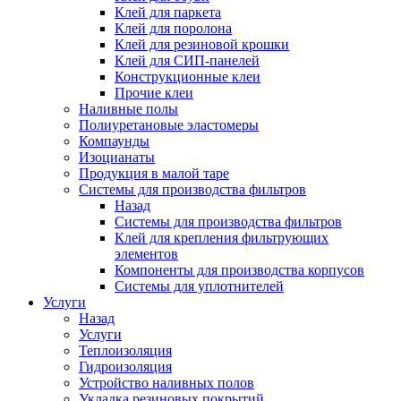
Клей для паркета
Клей для поролона
Клей для резиновой крошки
Клей для СИП-панелей
Конструкционные клеи
Прочие клеи
Наливные полы
Полиуретановые эластомеры
Компаунды
Изоцианаты
Продукция в малой таре
Системы для производства фильтров
Назад
Системы для производства фильтров
Клей для крепления фильтрующих
элементов
Компоненты для производства корпусов
Системы для уплотнителей
Услуги
Назад
Услуги
Теплоизоляция
Гидроизоляция
Устройство наливных полов
Укладка резиновых покрытий