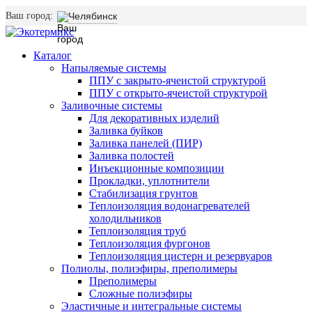
Ваш город:
Челябинск
Каталог
Напыляемые системы
ППУ с закрыто-ячеистой структурой
ППУ с открыто-ячеистой структурой
Заливочные системы
Для декоративных изделий
Заливка буйков
Заливка панелей (ПИР)
Заливка полостей
Инъекционные композиции
Прокладки, уплотнители
Стабилизация грунтов
Теплоизоляция водонагревателей
холодильников
Теплоизоляция труб
Теплоизоляция фургонов
Теплоизоляция цистерн и резервуаров
Полиолы, полиэфиры, преполимеры
Преполимеры
Сложные полиэфиры
Эластичные и интегральные системы