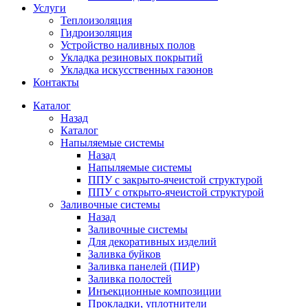
Услуги
Теплоизоляция
Гидроизоляция
Устройство наливных полов
Укладка резиновых покрытий
Укладка искусственных газонов
Контакты
Каталог
Назад
Каталог
Напыляемые системы
Назад
Напыляемые системы
ППУ с закрыто-ячеистой структурой
ППУ с открыто-ячеистой структурой
Заливочные системы
Назад
Заливочные системы
Для декоративных изделий
Заливка буйков
Заливка панелей (ПИР)
Заливка полостей
Инъекционные композиции
Прокладки, уплотнители