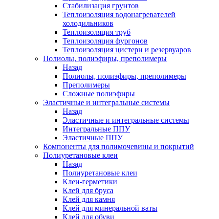
Стабилизация грунтов
Теплоизоляция водонагревателей
холодильников
Теплоизоляция труб
Теплоизоляция фургонов
Теплоизоляция цистерн и резервуаров
Полиолы, полиэфиры, преполимеры
Назад
Полиолы, полиэфиры, преполимеры
Преполимеры
Сложные полиэфиры
Эластичные и интегральные системы
Назад
Эластичные и интегральные системы
Интегральные ППУ
Эластичные ППУ
Компоненты для полимочевины и покрытий
Полиуретановые клеи
Назад
Полиуретановые клеи
Клеи-герметики
Клей для бруса
Клей для камня
Клей для минеральной ваты
Клей для обуви