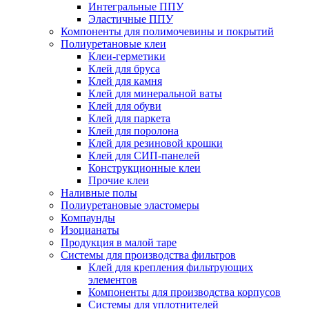
Интегральные ППУ
Эластичные ППУ
Компоненты для полимочевины и покрытий
Полиуретановые клеи
Клеи-герметики
Клей для бруса
Клей для камня
Клей для минеральной ваты
Клей для обуви
Клей для паркета
Клей для поролона
Клей для резиновой крошки
Клей для СИП-панелей
Конструкционные клеи
Прочие клеи
Наливные полы
Полиуретановые эластомеры
Компаунды
Изоцианаты
Продукция в малой таре
Системы для производства фильтров
Клей для крепления фильтрующих
элементов
Компоненты для производства корпусов
Системы для уплотнителей