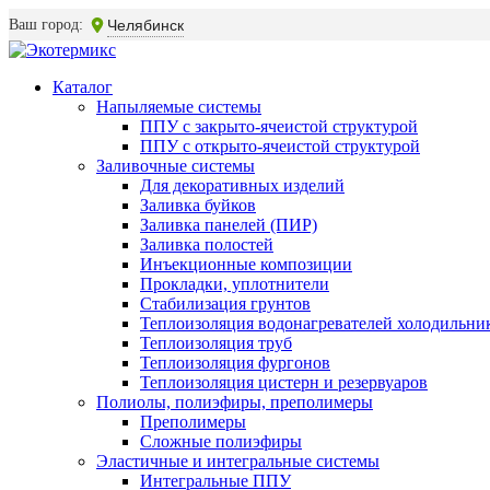
Ваш город:
Челябинск
Каталог
Напыляемые системы
ППУ с закрыто-ячеистой структурой
ППУ с открыто-ячеистой структурой
Заливочные системы
Для декоративных изделий
Заливка буйков
Заливка панелей (ПИР)
Заливка полостей
Инъекционные композиции
Прокладки, уплотнители
Стабилизация грунтов
Теплоизоляция водонагревателей холодильни
Теплоизоляция труб
Теплоизоляция фургонов
Теплоизоляция цистерн и резервуаров
Полиолы, полиэфиры, преполимеры
Преполимеры
Сложные полиэфиры
Эластичные и интегральные системы
Интегральные ППУ