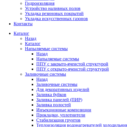
Гидроизоляция
Устройство наливных полов
Укладка резиновых покрытий
Укладка искусственных газонов
Контакты
Каталог
Назад
Каталог
Напыляемые системы
Назад
Напыляемые системы
ППУ с закрыто-ячеистой структурой
ППУ с открыто-ячеистой структурой
Заливочные системы
Назад
Заливочные системы
Для декоративных изделий
Заливка буйков
Заливка панелей (ПИР)
Заливка полостей
Инъекционные композиции
Прокладки, уплотнители
Стабилизация грунтов
Теплоизоляция водонагревателей холодильни