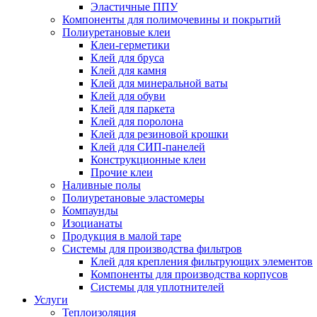
Эластичные ППУ
Компоненты для полимочевины и покрытий
Полиуретановые клеи
Клеи-герметики
Клей для бруса
Клей для камня
Клей для минеральной ваты
Клей для обуви
Клей для паркета
Клей для поролона
Клей для резиновой крошки
Клей для СИП-панелей
Конструкционные клеи
Прочие клеи
Наливные полы
Полиуретановые эластомеры
Компаунды
Изоцианаты
Продукция в малой таре
Системы для производства фильтров
Клей для крепления фильтрующих элементов
Компоненты для производства корпусов
Системы для уплотнителей
Услуги
Теплоизоляция