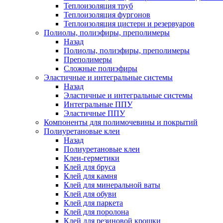
Теплоизоляция труб
Теплоизоляция фургонов
Теплоизоляция цистерн и резервуаров
Полиолы, полиэфиры, преполимеры
Назад
Полиолы, полиэфиры, преполимеры
Преполимеры
Сложные полиэфиры
Эластичные и интегральные системы
Назад
Эластичные и интегральные системы
Интегральные ППУ
Эластичные ППУ
Компоненты для полимочевины и покрытий
Полиуретановые клеи
Назад
Полиуретановые клеи
Клеи-герметики
Клей для бруса
Клей для камня
Клей для минеральной ваты
Клей для обуви
Клей для паркета
Клей для поролона
Клей для резиновой крошки