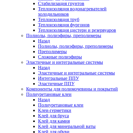
Стабилизация грунтов
Теплоизоляция водонагревателей
холодильников
Теплоизоляция труб
Теплоизоляция фургонов
Теплоизоляция цистерн и резервуаров
Полиолы, полиэфиры, преполимеры
Назад
Полиолы, полиэфиры, преполимеры
Преполимеры
Сложные полиэфиры
Эластичные и интегральные системы
Назад
Эластичные и интегральные системы
Интегральные ППУ
Эластичные ППУ
Компоненты для полимочевины и покрытий
Полиуретановые клеи
Назад
Полиуретановые клеи
Клеи-герметики
Клей для бруса
Клей для камня
Клей для минеральной ваты
Клей для обуви