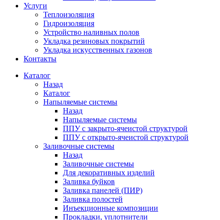
Услуги
Теплоизоляция
Гидроизоляция
Устройство наливных полов
Укладка резиновых покрытий
Укладка искусственных газонов
Контакты
Каталог
Назад
Каталог
Напыляемые системы
Назад
Напыляемые системы
ППУ с закрыто-ячеистой структурой
ППУ с открыто-ячеистой структурой
Заливочные системы
Назад
Заливочные системы
Для декоративных изделий
Заливка буйков
Заливка панелей (ПИР)
Заливка полостей
Инъекционные композиции
Прокладки, уплотнители