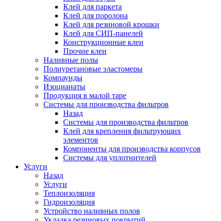
Клей для паркета
Клей для поролона
Клей для резиновой крошки
Клей для СИП-панелей
Конструкционные клеи
Прочие клеи
Наливные полы
Полиуретановые эластомеры
Компаунды
Изоцианаты
Продукция в малой таре
Системы для производства фильтров
Назад
Системы для производства фильтров
Клей для крепления фильтрующих
элементов
Компоненты для производства корпусов
Системы для уплотнителей
Услуги
Назад
Услуги
Теплоизоляция
Гидроизоляция
Устройство наливных полов
Укладка резиновых покрытий