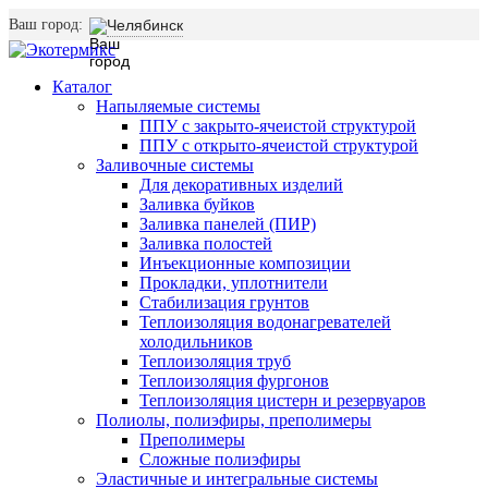
Ваш город:
Челябинск
Каталог
Напыляемые системы
ППУ с закрыто-ячеистой структурой
ППУ с открыто-ячеистой структурой
Заливочные системы
Для декоративных изделий
Заливка буйков
Заливка панелей (ПИР)
Заливка полостей
Инъекционные композиции
Прокладки, уплотнители
Стабилизация грунтов
Теплоизоляция водонагревателей
холодильников
Теплоизоляция труб
Теплоизоляция фургонов
Теплоизоляция цистерн и резервуаров
Полиолы, полиэфиры, преполимеры
Преполимеры
Сложные полиэфиры
Эластичные и интегральные системы