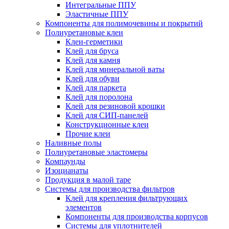
Интегральные ППУ
Эластичные ППУ
Компоненты для полимочевины и покрытий
Полиуретановые клеи
Клеи-герметики
Клей для бруса
Клей для камня
Клей для минеральной ваты
Клей для обуви
Клей для паркета
Клей для поролона
Клей для резиновой крошки
Клей для СИП-панелей
Конструкционные клеи
Прочие клеи
Наливные полы
Полиуретановые эластомеры
Компаунды
Изоцианаты
Продукция в малой таре
Системы для производства фильтров
Клей для крепления фильтрующих
элементов
Компоненты для производства корпусов
Системы для уплотнителей