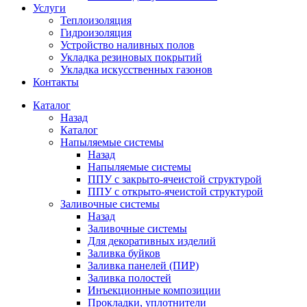
Услуги
Теплоизоляция
Гидроизоляция
Устройство наливных полов
Укладка резиновых покрытий
Укладка искусственных газонов
Контакты
Каталог
Назад
Каталог
Напыляемые системы
Назад
Напыляемые системы
ППУ с закрыто-ячеистой структурой
ППУ с открыто-ячеистой структурой
Заливочные системы
Назад
Заливочные системы
Для декоративных изделий
Заливка буйков
Заливка панелей (ПИР)
Заливка полостей
Инъекционные композиции
Прокладки, уплотнители