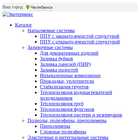
Ваш город:
Челябинск
Каталог
Напыляемые системы
ППУ с закрыто-ячеистой структурой
ППУ с открыто-ячеистой структурой
Заливочные системы
Для декоративных изделий
Заливка буйков
Заливка панелей (ПИР)
Заливка полостей
Инъекционные композиции
Прокладки, уплотнители
Стабилизация грунтов
Теплоизоляция водонагревателей
холодильников
Теплоизоляция труб
Теплоизоляция фургонов
Теплоизоляция цистерн и резервуаров
Полиолы, полиэфиры, преполимеры
Преполимеры
Сложные полиэфиры
Эластичные и интегральные системы