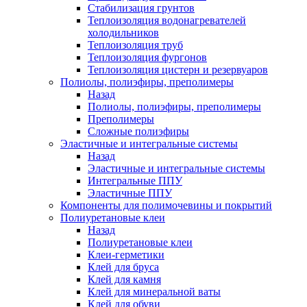
Стабилизация грунтов
Теплоизоляция водонагревателей
холодильников
Теплоизоляция труб
Теплоизоляция фургонов
Теплоизоляция цистерн и резервуаров
Полиолы, полиэфиры, преполимеры
Назад
Полиолы, полиэфиры, преполимеры
Преполимеры
Сложные полиэфиры
Эластичные и интегральные системы
Назад
Эластичные и интегральные системы
Интегральные ППУ
Эластичные ППУ
Компоненты для полимочевины и покрытий
Полиуретановые клеи
Назад
Полиуретановые клеи
Клеи-герметики
Клей для бруса
Клей для камня
Клей для минеральной ваты
Клей для обуви