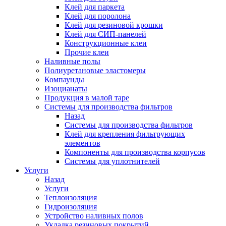
Клей для паркета
Клей для поролона
Клей для резиновой крошки
Клей для СИП-панелей
Конструкционные клеи
Прочие клеи
Наливные полы
Полиуретановые эластомеры
Компаунды
Изоцианаты
Продукция в малой таре
Системы для производства фильтров
Назад
Системы для производства фильтров
Клей для крепления фильтрующих
элементов
Компоненты для производства корпусов
Системы для уплотнителей
Услуги
Назад
Услуги
Теплоизоляция
Гидроизоляция
Устройство наливных полов
Укладка резиновых покрытий