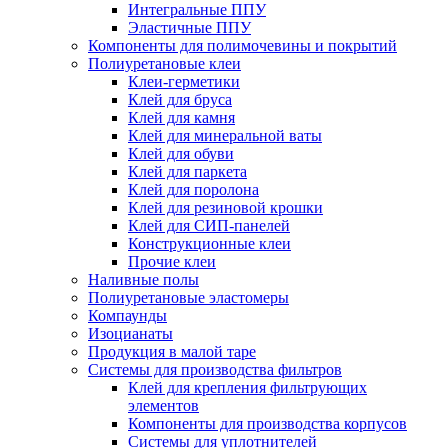
Интегральные ППУ
Эластичные ППУ
Компоненты для полимочевины и покрытий
Полиуретановые клеи
Клеи-герметики
Клей для бруса
Клей для камня
Клей для минеральной ваты
Клей для обуви
Клей для паркета
Клей для поролона
Клей для резиновой крошки
Клей для СИП-панелей
Конструкционные клеи
Прочие клеи
Наливные полы
Полиуретановые эластомеры
Компаунды
Изоцианаты
Продукция в малой таре
Системы для производства фильтров
Клей для крепления фильтрующих
элементов
Компоненты для производства корпусов
Системы для уплотнителей