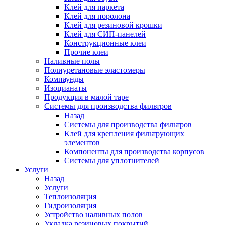
Клей для паркета
Клей для поролона
Клей для резиновой крошки
Клей для СИП-панелей
Конструкционные клеи
Прочие клеи
Наливные полы
Полиуретановые эластомеры
Компаунды
Изоцианаты
Продукция в малой таре
Системы для производства фильтров
Назад
Системы для производства фильтров
Клей для крепления фильтрующих
элементов
Компоненты для производства корпусов
Системы для уплотнителей
Услуги
Назад
Услуги
Теплоизоляция
Гидроизоляция
Устройство наливных полов
Укладка резиновых покрытий