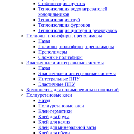
Стабилизация грунтов
Теплоизоляция водонагревателей
холодильников
Теплоизоляция труб
Теплоизоляция фургонов
Теплоизоляция цистерн и резервуаров
Полиолы, полиэфиры, преполимеры
Назад
Полиолы, полиэфиры, преполимеры
Преполимеры
Сложные полиэфиры
Эластичные и интегральные системы
Назад
Эластичные и интегральные системы
Интегральные ППУ
Эластичные ППУ
Компоненты для полимочевины и покрытий
Полиуретановые клеи
Назад
Полиуретановые клеи
Клеи-герметики
Клей для бруса
Клей для камня
Клей для минеральной ваты
Клей для обуви