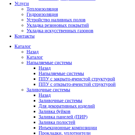
Услуги
Теплоизоляция
Гидроизоляция
Устройство наливных полов
Укладка резиновых покрытий
Укладка искусственных газонов
Контакты
Каталог
Назад
Каталог
Напыляемые системы
Назад
Напыляемые системы
ППУ с закрыто-ячеистой структурой
ППУ с открыто-ячеистой структурой
Заливочные системы
Назад
Заливочные системы
Для декоративных изделий
Заливка буйков
Заливка панелей (ПИР)
Заливка полостей
Инъекционные композиции
Прокладки, уплотнители