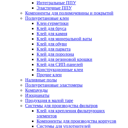
Интегральные ППУ
Эластичные ППУ
Компоненты для полимочевины и покрытий
Полиуретановые клеи
Клеи-герметики
Клей для бруса
Клей для камня
Клей для минеральной ваты
Клей для обуви
Клей для паркета
Клей для поролона
Клей для резиновой крошки
Клей для СИП-панелей
Конструкционные клеи
Прочие клеи
Наливные полы
Полиуретановые эластомеры
Компаунды
Изоцианаты
Продукция в малой таре
Системы для производства фильтров
Клей для крепления фильтрующих
элементов
Компоненты для производства корпусов
Системы для уплотнителей