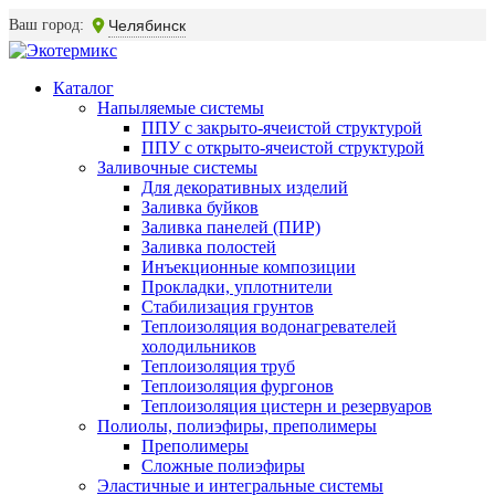
Ваш город:
Челябинск
Каталог
Напыляемые системы
ППУ с закрыто-ячеистой структурой
ППУ с открыто-ячеистой структурой
Заливочные системы
Для декоративных изделий
Заливка буйков
Заливка панелей (ПИР)
Заливка полостей
Инъекционные композиции
Прокладки, уплотнители
Стабилизация грунтов
Теплоизоляция водонагревателей
холодильников
Теплоизоляция труб
Теплоизоляция фургонов
Теплоизоляция цистерн и резервуаров
Полиолы, полиэфиры, преполимеры
Преполимеры
Сложные полиэфиры
Эластичные и интегральные системы