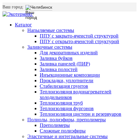
Ваш город:
Челябинск
Каталог
Напыляемые системы
ППУ с закрыто-ячеистой структурой
ППУ с открыто-ячеистой структурой
Заливочные системы
Для декоративных изделий
Заливка буйков
Заливка панелей (ПИР)
Заливка полостей
Инъекционные композиции
Прокладки, уплотнители
Стабилизация грунтов
Теплоизоляция водонагревателей
холодильников
Теплоизоляция труб
Теплоизоляция фургонов
Теплоизоляция цистерн и резервуаров
Полиолы, полиэфиры, преполимеры
Преполимеры
Сложные полиэфиры
Эластичные и интегральные системы