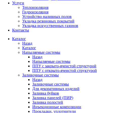
Услуги
Теплоизоляция
Гидроизоляция
Устройство наливных полов
Укладка резиновых покрытий
Укладка искусственных газонов
Контакты
Каталог
Назад
Каталог
Напыляемые системы
Назад
Напыляемые системы
ППУ с закрыто-ячеистой структурой
ППУ с открыто-ячеистой структурой
Заливочные системы
Назад
Заливочные системы
Для декоративных изделий
Заливка буйков
Заливка панелей (ПИР)
Заливка полостей
Инъекционные композиции
Прокладки, уплотнители