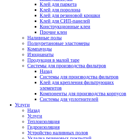
Клей для паркета
Клей для поролона
Клей для резиновой крошки
Клей для СИП-панелей
Конструкционные клеи
Прочие клеи
Наливные полы
Полиуретановые эластомеры
Компаунды
Изоцианаты
Продукция в малой таре
Системы для производства фильтров
Назад
Системы для производства фильтров
Клей для крепления фильтрующих
элементов
Компоненты для производства корпусов
Системы для уплотнителей
Услуги
Назад
Услуги
Теплоизоляция
Гидроизоляция
Устройство наливных полов
Укладка резиновых покрытий