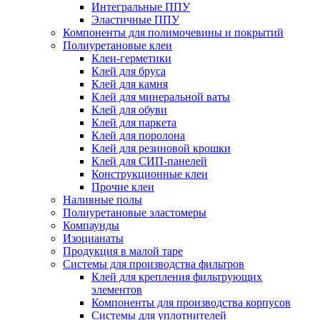
Интегральные ППУ
Эластичные ППУ
Компоненты для полимочевины и покрытий
Полиуретановые клеи
Клеи-герметики
Клей для бруса
Клей для камня
Клей для минеральной ваты
Клей для обуви
Клей для паркета
Клей для поролона
Клей для резиновой крошки
Клей для СИП-панелей
Конструкционные клеи
Прочие клеи
Наливные полы
Полиуретановые эластомеры
Компаунды
Изоцианаты
Продукция в малой таре
Системы для производства фильтров
Клей для крепления фильтрующих
элементов
Компоненты для производства корпусов
Системы для уплотнителей