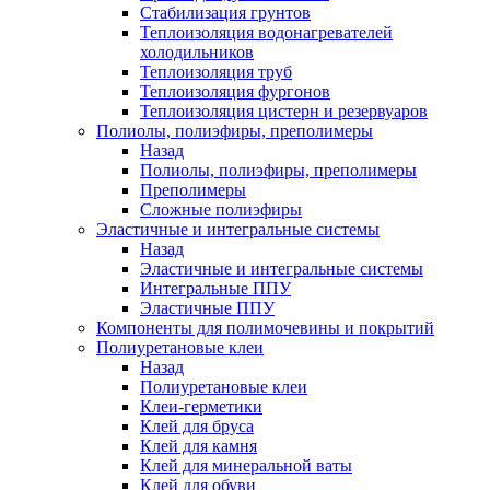
Стабилизация грунтов
Теплоизоляция водонагревателей
холодильников
Теплоизоляция труб
Теплоизоляция фургонов
Теплоизоляция цистерн и резервуаров
Полиолы, полиэфиры, преполимеры
Назад
Полиолы, полиэфиры, преполимеры
Преполимеры
Сложные полиэфиры
Эластичные и интегральные системы
Назад
Эластичные и интегральные системы
Интегральные ППУ
Эластичные ППУ
Компоненты для полимочевины и покрытий
Полиуретановые клеи
Назад
Полиуретановые клеи
Клеи-герметики
Клей для бруса
Клей для камня
Клей для минеральной ваты
Клей для обуви