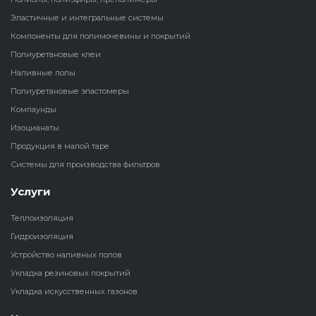
Эластичные и интегральные системы
Наливные полы
Теплоизоляц
Клей для рез
Компоненты для полимочевины и покрытий
водонагрева
крошки
Полиуретановые клеи
Полиуретановые
холодильник
Наливные полы
эластомеры
Клей для СИ
Полиуретановые эластомеры
Теплоизоляци
Компаунды
Компаунды
Конструкцио
Изоцианаты
Теплоизоляц
Изоцианаты
Продукция в малой таре
Прочие клеи
Системы для производства фильтров
Теплоизоляци
Продукция в малой таре
резервуаров
Услуги
Системы для
Теплоизоляция
производства фильтров
Гидроизоляция
Устройство наливных полов
Укладка резиновых покрытий
Укладка искусственных газонов