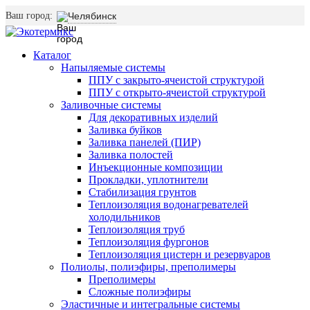
Ваш город:
Челябинск
Каталог
Напыляемые системы
ППУ с закрыто-ячеистой структурой
ППУ с открыто-ячеистой структурой
Заливочные системы
Для декоративных изделий
Заливка буйков
Заливка панелей (ПИР)
Заливка полостей
Инъекционные композиции
Прокладки, уплотнители
Стабилизация грунтов
Теплоизоляция водонагревателей
холодильников
Теплоизоляция труб
Теплоизоляция фургонов
Теплоизоляция цистерн и резервуаров
Полиолы, полиэфиры, преполимеры
Преполимеры
Сложные полиэфиры
Эластичные и интегральные системы