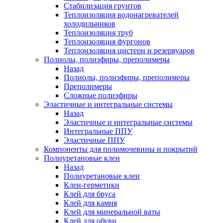
Стабилизация грунтов
Теплоизоляция водонагревателей
холодильников
Теплоизоляция труб
Теплоизоляция фургонов
Теплоизоляция цистерн и резервуаров
Полиолы, полиэфиры, преполимеры
Назад
Полиолы, полиэфиры, преполимеры
Преполимеры
Сложные полиэфиры
Эластичные и интегральные системы
Назад
Эластичные и интегральные системы
Интегральные ППУ
Эластичные ППУ
Компоненты для полимочевины и покрытий
Полиуретановые клеи
Назад
Полиуретановые клеи
Клеи-герметики
Клей для бруса
Клей для камня
Клей для минеральной ваты
Клей для обуви