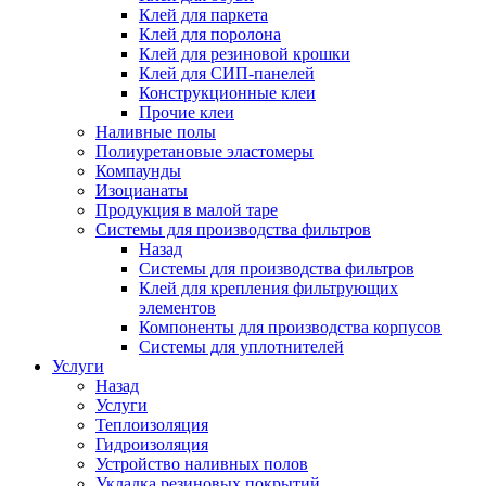
Клей для паркета
Клей для поролона
Клей для резиновой крошки
Клей для СИП-панелей
Конструкционные клеи
Прочие клеи
Наливные полы
Полиуретановые эластомеры
Компаунды
Изоцианаты
Продукция в малой таре
Системы для производства фильтров
Назад
Системы для производства фильтров
Клей для крепления фильтрующих
элементов
Компоненты для производства корпусов
Системы для уплотнителей
Услуги
Назад
Услуги
Теплоизоляция
Гидроизоляция
Устройство наливных полов
Укладка резиновых покрытий