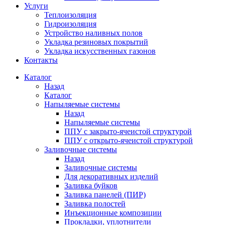
Услуги
Теплоизоляция
Гидроизоляция
Устройство наливных полов
Укладка резиновых покрытий
Укладка искусственных газонов
Контакты
Каталог
Назад
Каталог
Напыляемые системы
Назад
Напыляемые системы
ППУ с закрыто-ячеистой структурой
ППУ с открыто-ячеистой структурой
Заливочные системы
Назад
Заливочные системы
Для декоративных изделий
Заливка буйков
Заливка панелей (ПИР)
Заливка полостей
Инъекционные композиции
Прокладки, уплотнители