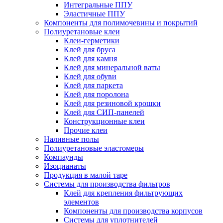
Интегральные ППУ
Эластичные ППУ
Компоненты для полимочевины и покрытий
Полиуретановые клеи
Клеи-герметики
Клей для бруса
Клей для камня
Клей для минеральной ваты
Клей для обуви
Клей для паркета
Клей для поролона
Клей для резиновой крошки
Клей для СИП-панелей
Конструкционные клеи
Прочие клеи
Наливные полы
Полиуретановые эластомеры
Компаунды
Изоцианаты
Продукция в малой таре
Системы для производства фильтров
Клей для крепления фильтрующих
элементов
Компоненты для производства корпусов
Системы для уплотнителей