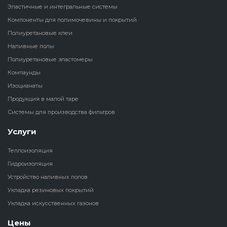
Эластичные и интегральные системы
Наливные полы
Компоненты для полимочевины и покрытий
Теплоизоляц
Клей для рез
водонагрева
крошки
Полиуретановые клеи
Полиуретановые
холодильник
Наливные полы
эластомеры
Клей для СИ
Полиуретановые эластомеры
Теплоизоляци
Компаунды
Компаунды
Конструкцио
Изоцианаты
Теплоизоляц
Продукция в малой таре
Изоцианаты
Прочие клеи
Системы для производства фильтров
Теплоизоляци
Продукция в малой таре
резервуаров
Услуги
Теплоизоляция
Системы для
Гидроизоляция
производства фильтров
Устройство наливных полов
Укладка резиновых покрытий
Укладка искусственных газонов
Цены