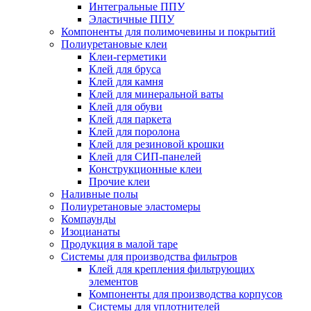
Интегральные ППУ
Эластичные ППУ
Компоненты для полимочевины и покрытий
Полиуретановые клеи
Клеи-герметики
Клей для бруса
Клей для камня
Клей для минеральной ваты
Клей для обуви
Клей для паркета
Клей для поролона
Клей для резиновой крошки
Клей для СИП-панелей
Конструкционные клеи
Прочие клеи
Наливные полы
Полиуретановые эластомеры
Компаунды
Изоцианаты
Продукция в малой таре
Системы для производства фильтров
Клей для крепления фильтрующих
элементов
Компоненты для производства корпусов
Системы для уплотнителей