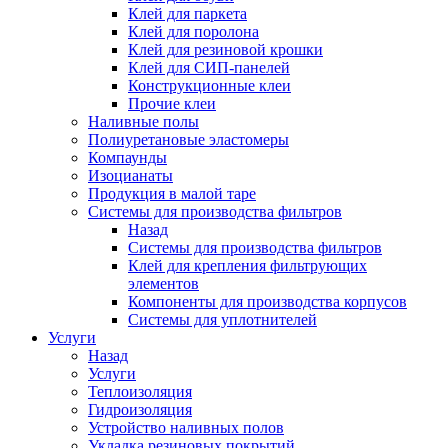
Клей для паркета
Клей для поролона
Клей для резиновой крошки
Клей для СИП-панелей
Конструкционные клеи
Прочие клеи
Наливные полы
Полиуретановые эластомеры
Компаунды
Изоцианаты
Продукция в малой таре
Системы для производства фильтров
Назад
Системы для производства фильтров
Клей для крепления фильтрующих
элементов
Компоненты для производства корпусов
Системы для уплотнителей
Услуги
Назад
Услуги
Теплоизоляция
Гидроизоляция
Устройство наливных полов
Укладка резиновых покрытий