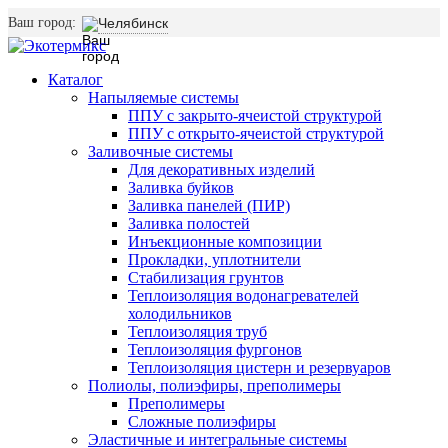
Ваш город:
Челябинск
Каталог
Напыляемые системы
ППУ с закрыто-ячеистой структурой
ППУ с открыто-ячеистой структурой
Заливочные системы
Для декоративных изделий
Заливка буйков
Заливка панелей (ПИР)
Заливка полостей
Инъекционные композиции
Прокладки, уплотнители
Стабилизация грунтов
Теплоизоляция водонагревателей
холодильников
Теплоизоляция труб
Теплоизоляция фургонов
Теплоизоляция цистерн и резервуаров
Полиолы, полиэфиры, преполимеры
Преполимеры
Сложные полиэфиры
Эластичные и интегральные системы