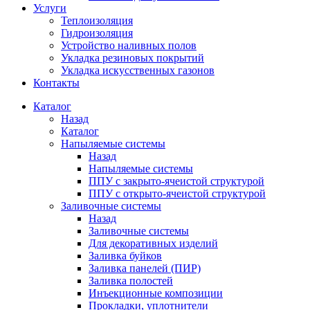
Услуги
Теплоизоляция
Гидроизоляция
Устройство наливных полов
Укладка резиновых покрытий
Укладка искусственных газонов
Контакты
Каталог
Назад
Каталог
Напыляемые системы
Назад
Напыляемые системы
ППУ с закрыто-ячеистой структурой
ППУ с открыто-ячеистой структурой
Заливочные системы
Назад
Заливочные системы
Для декоративных изделий
Заливка буйков
Заливка панелей (ПИР)
Заливка полостей
Инъекционные композиции
Прокладки, уплотнители