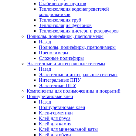
Стабилизация грунтов
Теплоизоляция водонагревателей
холодильников
Теплоизоляция труб
Теплоизоляция фургонов
Теплоизоляция цистерн и резервуаров
Полиолы, полиэфиры, преполимеры
Назад
Полиолы, полиэфиры, преполимеры
Преполимеры
Сложные полиэфиры
Эластичные и интегральные системы
Назад
Эластичные и интегральные системы
Интегральные ППУ
Эластичные ППУ
Компоненты для полимочевины и покрытий
Полиуретановые клеи
Назад
Полиуретановые клеи
Клеи-герметики
Клей для бруса
Клей для камня
Клей для минеральной ваты
Клей для обуви