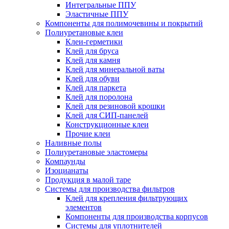
Интегральные ППУ
Эластичные ППУ
Компоненты для полимочевины и покрытий
Полиуретановые клеи
Клеи-герметики
Клей для бруса
Клей для камня
Клей для минеральной ваты
Клей для обуви
Клей для паркета
Клей для поролона
Клей для резиновой крошки
Клей для СИП-панелей
Конструкционные клеи
Прочие клеи
Наливные полы
Полиуретановые эластомеры
Компаунды
Изоцианаты
Продукция в малой таре
Системы для производства фильтров
Клей для крепления фильтрующих
элементов
Компоненты для производства корпусов
Системы для уплотнителей