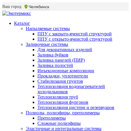
Ваш город:
Челябинск
Каталог
Напыляемые системы
ППУ с закрыто-ячеистой структурой
ППУ с открыто-ячеистой структурой
Заливочные системы
Для декоративных изделий
Заливка буйков
Заливка панелей (ПИР)
Заливка полостей
Инъекционные композиции
Прокладки, уплотнители
Стабилизация грунтов
Теплоизоляция водонагревателей
холодильников
Теплоизоляция труб
Теплоизоляция фургонов
Теплоизоляция цистерн и резервуаров
Полиолы, полиэфиры, преполимеры
Преполимеры
Сложные полиэфиры
Эластичные и интегральные системы