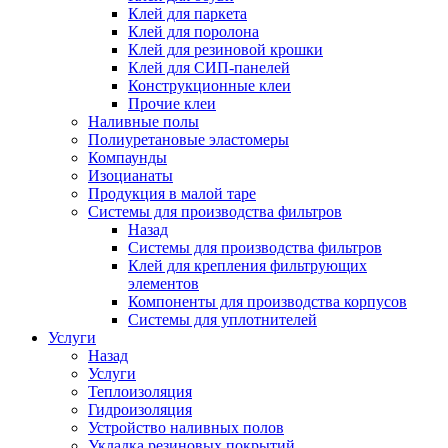
Клей для паркета
Клей для поролона
Клей для резиновой крошки
Клей для СИП-панелей
Конструкционные клеи
Прочие клеи
Наливные полы
Полиуретановые эластомеры
Компаунды
Изоцианаты
Продукция в малой таре
Системы для производства фильтров
Назад
Системы для производства фильтров
Клей для крепления фильтрующих
элементов
Компоненты для производства корпусов
Системы для уплотнителей
Услуги
Назад
Услуги
Теплоизоляция
Гидроизоляция
Устройство наливных полов
Укладка резиновых покрытий