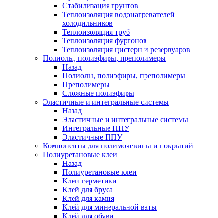
Стабилизация грунтов
Теплоизоляция водонагревателей
холодильников
Теплоизоляция труб
Теплоизоляция фургонов
Теплоизоляция цистерн и резервуаров
Полиолы, полиэфиры, преполимеры
Назад
Полиолы, полиэфиры, преполимеры
Преполимеры
Сложные полиэфиры
Эластичные и интегральные системы
Назад
Эластичные и интегральные системы
Интегральные ППУ
Эластичные ППУ
Компоненты для полимочевины и покрытий
Полиуретановые клеи
Назад
Полиуретановые клеи
Клеи-герметики
Клей для бруса
Клей для камня
Клей для минеральной ваты
Клей для обуви