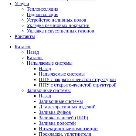
Услуги
Теплоизоляция
Гидроизоляция
Устройство наливных полов
Укладка резиновых покрытий
Укладка искусственных газонов
Контакты
Каталог
Назад
Каталог
Напыляемые системы
Назад
Напыляемые системы
ППУ с закрыто-ячеистой структурой
ППУ с открыто-ячеистой структурой
Заливочные системы
Назад
Заливочные системы
Для декоративных изделий
Заливка буйков
Заливка панелей (ПИР)
Заливка полостей
Инъекционные композиции
Прокладки, уплотнители