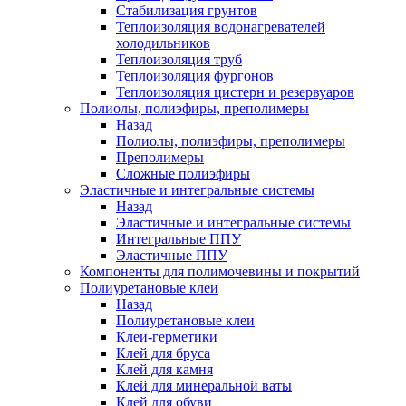
Стабилизация грунтов
Теплоизоляция водонагревателей
холодильников
Теплоизоляция труб
Теплоизоляция фургонов
Теплоизоляция цистерн и резервуаров
Полиолы, полиэфиры, преполимеры
Назад
Полиолы, полиэфиры, преполимеры
Преполимеры
Сложные полиэфиры
Эластичные и интегральные системы
Назад
Эластичные и интегральные системы
Интегральные ППУ
Эластичные ППУ
Компоненты для полимочевины и покрытий
Полиуретановые клеи
Назад
Полиуретановые клеи
Клеи-герметики
Клей для бруса
Клей для камня
Клей для минеральной ваты
Клей для обуви