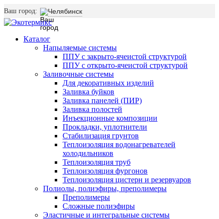
Ваш город:
Челябинск
Каталог
Напыляемые системы
ППУ с закрыто-ячеистой структурой
ППУ с открыто-ячеистой структурой
Заливочные системы
Для декоративных изделий
Заливка буйков
Заливка панелей (ПИР)
Заливка полостей
Инъекционные композиции
Прокладки, уплотнители
Стабилизация грунтов
Теплоизоляция водонагревателей
холодильников
Теплоизоляция труб
Теплоизоляция фургонов
Теплоизоляция цистерн и резервуаров
Полиолы, полиэфиры, преполимеры
Преполимеры
Сложные полиэфиры
Эластичные и интегральные системы