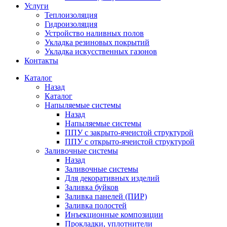
Услуги
Теплоизоляция
Гидроизоляция
Устройство наливных полов
Укладка резиновых покрытий
Укладка искусственных газонов
Контакты
Каталог
Назад
Каталог
Напыляемые системы
Назад
Напыляемые системы
ППУ с закрыто-ячеистой структурой
ППУ с открыто-ячеистой структурой
Заливочные системы
Назад
Заливочные системы
Для декоративных изделий
Заливка буйков
Заливка панелей (ПИР)
Заливка полостей
Инъекционные композиции
Прокладки, уплотнители