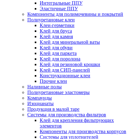
Интегральные ППУ
Эластичные ППУ
Компоненты для полимочевины и покрытий
Полиуретановые клеи
Клеи-герметики
Клей для бруса
Клей для камня
Клей для минеральной ваты
Клей для обуви
Клей для паркета
Клей для поролона
Клей для резиновой крошки
Клей для СИП-панелей
Конструкционные клеи
Прочие клеи
Наливные полы
Полиуретановые эластомеры
Компаунды
Изоцианаты
Продукция в малой таре
Системы для производства фильтров
Клей для крепления фильтрующих
элементов
Компоненты для производства корпусов
Системы для уплотнителей