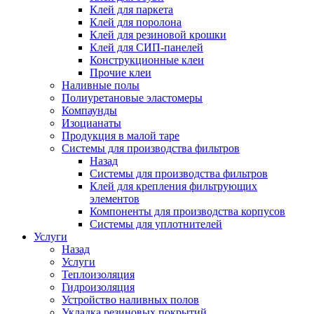
Клей для паркета
Клей для поролона
Клей для резиновой крошки
Клей для СИП-панелей
Конструкционные клеи
Прочие клеи
Наливные полы
Полиуретановые эластомеры
Компаунды
Изоцианаты
Продукция в малой таре
Системы для производства фильтров
Назад
Системы для производства фильтров
Клей для крепления фильтрующих
элементов
Компоненты для производства корпусов
Системы для уплотнителей
Услуги
Назад
Услуги
Теплоизоляция
Гидроизоляция
Устройство наливных полов
Укладка резиновых покрытий