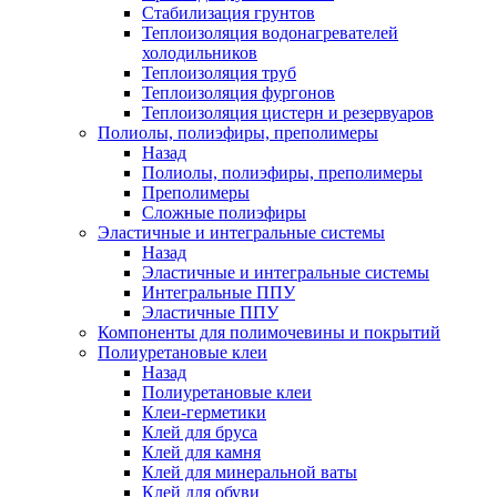
Стабилизация грунтов
Теплоизоляция водонагревателей
холодильников
Теплоизоляция труб
Теплоизоляция фургонов
Теплоизоляция цистерн и резервуаров
Полиолы, полиэфиры, преполимеры
Назад
Полиолы, полиэфиры, преполимеры
Преполимеры
Сложные полиэфиры
Эластичные и интегральные системы
Назад
Эластичные и интегральные системы
Интегральные ППУ
Эластичные ППУ
Компоненты для полимочевины и покрытий
Полиуретановые клеи
Назад
Полиуретановые клеи
Клеи-герметики
Клей для бруса
Клей для камня
Клей для минеральной ваты
Клей для обуви