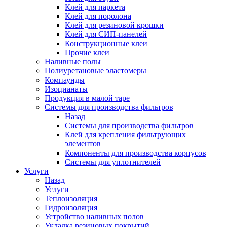
Клей для паркета
Клей для поролона
Клей для резиновой крошки
Клей для СИП-панелей
Конструкционные клеи
Прочие клеи
Наливные полы
Полиуретановые эластомеры
Компаунды
Изоцианаты
Продукция в малой таре
Системы для производства фильтров
Назад
Системы для производства фильтров
Клей для крепления фильтрующих
элементов
Компоненты для производства корпусов
Системы для уплотнителей
Услуги
Назад
Услуги
Теплоизоляция
Гидроизоляция
Устройство наливных полов
Укладка резиновых покрытий