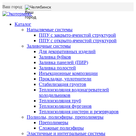
Ваш город:
Челябинск
Каталог
Напыляемые системы
ППУ с закрыто-ячеистой структурой
ППУ с открыто-ячеистой структурой
Заливочные системы
Для декоративных изделий
Заливка буйков
Заливка панелей (ПИР)
Заливка полостей
Инъекционные композиции
Прокладки, уплотнители
Стабилизация грунтов
Теплоизоляция водонагревателей
холодильников
Теплоизоляция труб
Теплоизоляция фургонов
Теплоизоляция цистерн и резервуаров
Полиолы, полиэфиры, преполимеры
Преполимеры
Сложные полиэфиры
Эластичные и интегральные системы