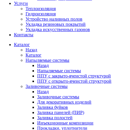
Услуги
Теплоизоляция
Гидроизоляция
Устройство наливных полов
Укладка резиновых покрытий
Укладка искусственных газонов
Контакты
Каталог
Назад
Каталог
Напыляемые системы
Назад
Напыляемые системы
ППУ с закрыто-ячеистой структурой
ППУ с открыто-ячеистой структурой
Заливочные системы
Назад
Заливочные системы
Для декоративных изделий
Заливка буйков
Заливка панелей (ПИР)
Заливка полостей
Инъекционные композиции
Прокладки, уплотнители