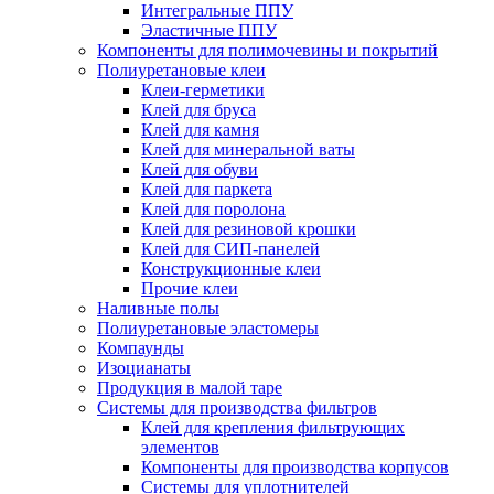
Интегральные ППУ
Эластичные ППУ
Компоненты для полимочевины и покрытий
Полиуретановые клеи
Клеи-герметики
Клей для бруса
Клей для камня
Клей для минеральной ваты
Клей для обуви
Клей для паркета
Клей для поролона
Клей для резиновой крошки
Клей для СИП-панелей
Конструкционные клеи
Прочие клеи
Наливные полы
Полиуретановые эластомеры
Компаунды
Изоцианаты
Продукция в малой таре
Системы для производства фильтров
Клей для крепления фильтрующих
элементов
Компоненты для производства корпусов
Системы для уплотнителей