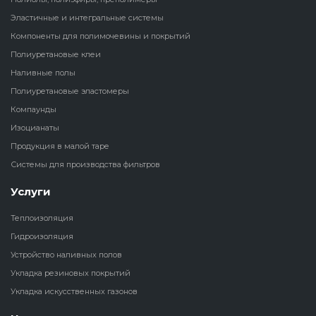
Эластичные и интегральные системы
Наливные полы
Теплоизоляц
Клей для рез
Компоненты для полимочевины и покрытий
водонагрева
крошки
Полиуретановые клеи
Полиуретановые
холодильник
Наливные полы
эластомеры
Клей для СИ
Полиуретановые эластомеры
Теплоизоляци
Компаунды
Компаунды
Конструкцио
Изоцианаты
Теплоизоляц
Изоцианаты
Продукция в малой таре
Прочие клеи
Системы для производства фильтров
Теплоизоляци
Продукция в малой таре
резервуаров
Услуги
Системы для
Теплоизоляция
производства фильтров
Гидроизоляция
Устройство наливных полов
Укладка резиновых покрытий
Укладка искусственных газонов