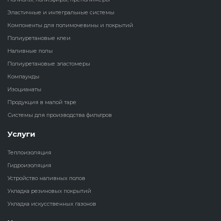
Эластичные и интегральные системы
Наливные полы
Теплоизоляц
Клей для рез
Компоненты для полимочевины и покрытий
водонагрева
крошки
Полиуретановые клеи
Полиуретановые
холодильник
Наливные полы
эластомеры
Клей для СИ
Полиуретановые эластомеры
Теплоизоляци
Компаунды
Компаунды
Конструкцио
Изоцианаты
Теплоизоляц
Изоцианаты
Продукция в малой таре
Прочие клеи
Системы для производства фильтров
Теплоизоляци
Продукция в малой таре
резервуаров
Услуги
Системы для
Теплоизоляция
производства фильтров
Гидроизоляция
Устройство наливных полов
Укладка резиновых покрытий
Укладка искусственных газонов