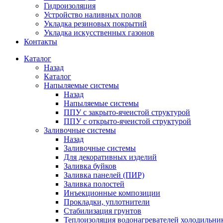
Гидроизоляция
Устройство наливных полов
Укладка резиновых покрытий
Укладка искусственных газонов
Контакты
Каталог
Назад
Каталог
Напыляемые системы
Назад
Напыляемые системы
ППУ с закрыто-ячеистой структурой
ППУ с открыто-ячеистой структурой
Заливочные системы
Назад
Заливочные системы
Для декоративных изделий
Заливка буйков
Заливка панелей (ПИР)
Заливка полостей
Инъекционные композиции
Прокладки, уплотнители
Стабилизация грунтов
Теплоизоляция водонагревателей холодильни