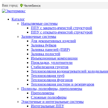
Ваш город:
Челябинск
Каталог
Напыляемые системы
ППУ с закрыто-ячеистой структурой
ППУ с открыто-ячеистой структурой
Заливочные системы
Для декоративных изделий
Заливка буйков
Заливка панелей (ПИР)
Заливка полостей
Инъекционные композиции
Прокладки, уплотнители
Стабилизация грунтов
Теплоизоляция водонагревателей холодильни
Теплоизоляция труб
Теплоизоляция фургонов
Теплоизоляция цистерн и резервуаров
Полиолы, полиэфиры, преполимеры
Преполимеры
Сложные полиэфиры
Эластичные и интегральные системы
Интегральные ППУ