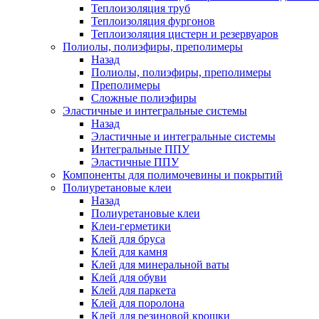
Теплоизоляция труб
Теплоизоляция фургонов
Теплоизоляция цистерн и резервуаров
Полиолы, полиэфиры, преполимеры
Назад
Полиолы, полиэфиры, преполимеры
Преполимеры
Сложные полиэфиры
Эластичные и интегральные системы
Назад
Эластичные и интегральные системы
Интегральные ППУ
Эластичные ППУ
Компоненты для полимочевины и покрытий
Полиуретановые клеи
Назад
Полиуретановые клеи
Клеи-герметики
Клей для бруса
Клей для камня
Клей для минеральной ваты
Клей для обуви
Клей для паркета
Клей для поролона
Клей для резиновой крошки