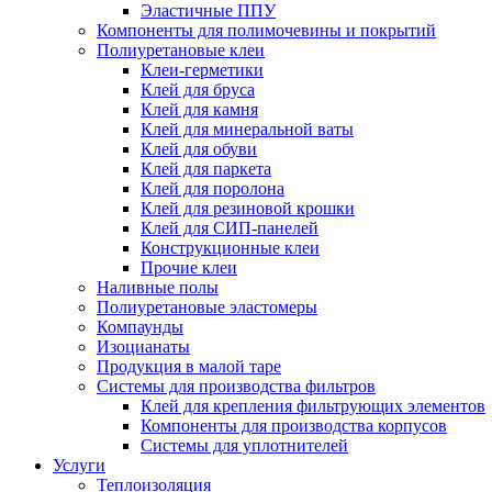
Эластичные ППУ
Компоненты для полимочевины и покрытий
Полиуретановые клеи
Клеи-герметики
Клей для бруса
Клей для камня
Клей для минеральной ваты
Клей для обуви
Клей для паркета
Клей для поролона
Клей для резиновой крошки
Клей для СИП-панелей
Конструкционные клеи
Прочие клеи
Наливные полы
Полиуретановые эластомеры
Компаунды
Изоцианаты
Продукция в малой таре
Системы для производства фильтров
Клей для крепления фильтрующих элементов
Компоненты для производства корпусов
Системы для уплотнителей
Услуги
Теплоизоляция