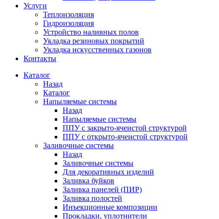
Услуги
Теплоизоляция
Гидроизоляция
Устройство наливных полов
Укладка резиновых покрытий
Укладка искусственных газонов
Контакты
Каталог
Назад
Каталог
Напыляемые системы
Назад
Напыляемые системы
ППУ с закрыто-ячеистой структурой
ППУ с открыто-ячеистой структурой
Заливочные системы
Назад
Заливочные системы
Для декоративных изделий
Заливка буйков
Заливка панелей (ПИР)
Заливка полостей
Инъекционные композиции
Прокладки, уплотнители