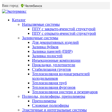
Ваш город:
Челябинск
Каталог
Напыляемые системы
ППУ с закрыто-ячеистой структурой
ППУ с открыто-ячеистой структурой
Заливочные системы
Для декоративных изделий
Заливка буйков
Заливка панелей (ПИР)
Заливка полостей
Инъекционные композиции
Прокладки, уплотнители
Стабилизация грунтов
Теплоизоляция водонагревателей
холодильников
Теплоизоляция труб
Теплоизоляция фургонов
Теплоизоляция цистерн и резервуаров
Полиолы, полиэфиры, преполимеры
Преполимеры
Сложные полиэфиры
Эластичные и интегральные системы