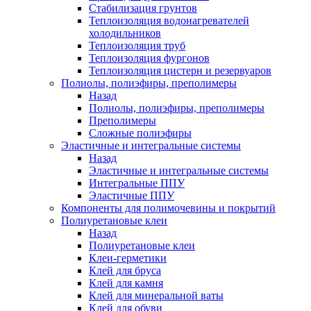
Стабилизация грунтов
Теплоизоляция водонагревателей
холодильников
Теплоизоляция труб
Теплоизоляция фургонов
Теплоизоляция цистерн и резервуаров
Полиолы, полиэфиры, преполимеры
Назад
Полиолы, полиэфиры, преполимеры
Преполимеры
Сложные полиэфиры
Эластичные и интегральные системы
Назад
Эластичные и интегральные системы
Интегральные ППУ
Эластичные ППУ
Компоненты для полимочевины и покрытий
Полиуретановые клеи
Назад
Полиуретановые клеи
Клеи-герметики
Клей для бруса
Клей для камня
Клей для минеральной ваты
Клей для обуви