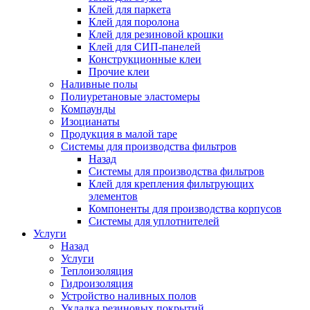
Клей для паркета
Клей для поролона
Клей для резиновой крошки
Клей для СИП-панелей
Конструкционные клеи
Прочие клеи
Наливные полы
Полиуретановые эластомеры
Компаунды
Изоцианаты
Продукция в малой таре
Системы для производства фильтров
Назад
Системы для производства фильтров
Клей для крепления фильтрующих
элементов
Компоненты для производства корпусов
Системы для уплотнителей
Услуги
Назад
Услуги
Теплоизоляция
Гидроизоляция
Устройство наливных полов
Укладка резиновых покрытий