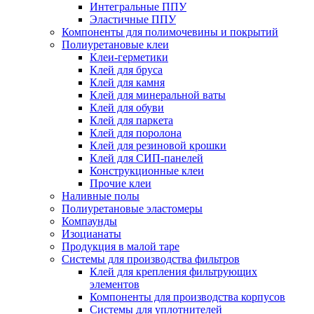
Интегральные ППУ
Эластичные ППУ
Компоненты для полимочевины и покрытий
Полиуретановые клеи
Клеи-герметики
Клей для бруса
Клей для камня
Клей для минеральной ваты
Клей для обуви
Клей для паркета
Клей для поролона
Клей для резиновой крошки
Клей для СИП-панелей
Конструкционные клеи
Прочие клеи
Наливные полы
Полиуретановые эластомеры
Компаунды
Изоцианаты
Продукция в малой таре
Системы для производства фильтров
Клей для крепления фильтрующих
элементов
Компоненты для производства корпусов
Системы для уплотнителей