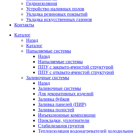
Гидроизоляция
Устройство наливных полов
Укладка резиновых покрытий
Укладка искусственных газонов
Контакты
Каталог
Назад
Каталог
Напыляемые системы
Назад
Напыляемые системы
ППУ с закрыто-ячеистой структурой
ППУ с открыто-ячеистой структурой
Заливочные системы
Назад
Заливочные системы
Для декоративных изделий
Заливка буйков
Заливка панелей (ПИР)
Заливка полостей
Инъекционные композиции
Прокладки, уплотнители
Стабилизация грунтов
Теплоизоляция водонагревателей холодильни