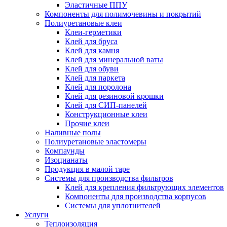
Эластичные ППУ
Компоненты для полимочевины и покрытий
Полиуретановые клеи
Клеи-герметики
Клей для бруса
Клей для камня
Клей для минеральной ваты
Клей для обуви
Клей для паркета
Клей для поролона
Клей для резиновой крошки
Клей для СИП-панелей
Конструкционные клеи
Прочие клеи
Наливные полы
Полиуретановые эластомеры
Компаунды
Изоцианаты
Продукция в малой таре
Системы для производства фильтров
Клей для крепления фильтрующих элементов
Компоненты для производства корпусов
Системы для уплотнителей
Услуги
Теплоизоляция