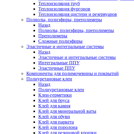
Теплоизоляция труб
Теплоизоляция фургонов
Теплоизоляция цистерн и резервуаров
Полиолы, полиэфиры, преполимеры
Назад
Полиолы, полиэфиры, преполимеры
Преполимеры
Сложные полиэфиры
Эластичные и интегральные системы
Назад
Эластичные и интегральные системы
Интегральные ППУ
Эластичные ППУ
Компоненты для полимочевины и покрытий
Полиуретановые клеи
Назад
Полиуретановые клеи
Клеи-герметики
Клей для бруса
Клей для камня
Клей для минеральной ваты
Клей для обуви
Клей для паркета
Клей для поролона
Клей для резиновой крошки