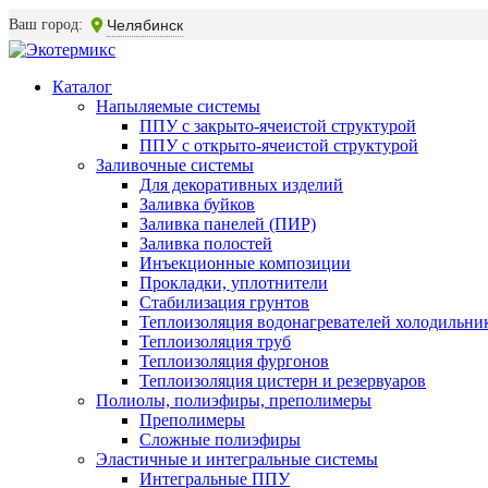
Ваш город:
Челябинск
Каталог
Напыляемые системы
ППУ с закрыто-ячеистой структурой
ППУ с открыто-ячеистой структурой
Заливочные системы
Для декоративных изделий
Заливка буйков
Заливка панелей (ПИР)
Заливка полостей
Инъекционные композиции
Прокладки, уплотнители
Стабилизация грунтов
Теплоизоляция водонагревателей холодильни
Теплоизоляция труб
Теплоизоляция фургонов
Теплоизоляция цистерн и резервуаров
Полиолы, полиэфиры, преполимеры
Преполимеры
Сложные полиэфиры
Эластичные и интегральные системы
Интегральные ППУ