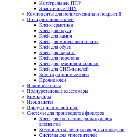
Интегральные ППУ
Эластичные ППУ
Компоненты для полимочевины и покрытий
Полиуретановые клеи
Клеи-герметики
Клей для бруса
Клей для камня
Клей для минеральной ваты
Клей для обуви
Клей для паркета
Клей для поролона
Клей для резиновой крошки
Клей для СИП-панелей
Конструкционные клеи
Прочие клеи
Наливные полы
Полиуретановые эластомеры
Компаунды
Изоцианаты
Продукция в малой таре
Системы для производства фильтров
Клей для крепления фильтрующих
элементов
Компоненты для производства корпусов
Системы для уплотнителей