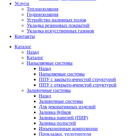
Услуги
Теплоизоляция
Гидроизоляция
Устройство наливных полов
Укладка резиновых покрытий
Укладка искусственных газонов
Контакты
Каталог
Назад
Каталог
Напыляемые системы
Назад
Напыляемые системы
ППУ с закрыто-ячеистой структурой
ППУ с открыто-ячеистой структурой
Заливочные системы
Назад
Заливочные системы
Для декоративных изделий
Заливка буйков
Заливка панелей (ПИР)
Заливка полостей
Инъекционные композиции
Прокладки, уплотнители