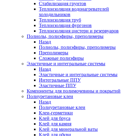
Стабилизация грунтов
Теплоизоляция водонагревателей
холодильников
Теплоизоляция труб
Теплоизоляция фургонов
Теплоизоляция цистерн и резервуаров
Полиолы, полиэфиры, преполимеры
Назад
Полиолы, полиэфиры, преполимеры
Преполимеры
Сложные полиэфиры
Эластичные и интегральные системы
Назад
Эластичные и интегральные системы
Интегральные ППУ
Эластичные ППУ
Компоненты для полимочевины и покрытий
Полиуретановые клеи
Назад
Полиуретановые клеи
Клеи-герметики
Клей для бруса
Клей для камня
Клей для минеральной ваты
Клей для обуви