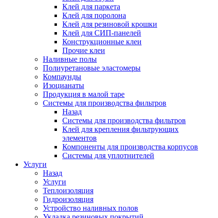
Клей для паркета
Клей для поролона
Клей для резиновой крошки
Клей для СИП-панелей
Конструкционные клеи
Прочие клеи
Наливные полы
Полиуретановые эластомеры
Компаунды
Изоцианаты
Продукция в малой таре
Системы для производства фильтров
Назад
Системы для производства фильтров
Клей для крепления фильтрующих
элементов
Компоненты для производства корпусов
Системы для уплотнителей
Услуги
Назад
Услуги
Теплоизоляция
Гидроизоляция
Устройство наливных полов
Укладка резиновых покрытий