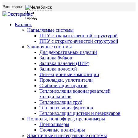
Ваш город:
Челябинск
Каталог
Напыляемые системы
ППУ с закрыто-ячеистой структурой
ППУ с открыто-ячеистой структурой
Заливочные системы
Для декоративных изделий
Заливка буйков
Заливка панелей (ПИР)
Заливка полостей
Инъекционные композиции
Прокладки, уплотнители
Стабилизация грунтов
Теплоизоляция водонагревателей
холодильников
Теплоизоляция труб
Теплоизоляция фургонов
Теплоизоляция цистерн и резервуаров
Полиолы, полиэфиры, преполимеры
Преполимеры
Сложные полиэфиры
Эластичные и интегральные системы