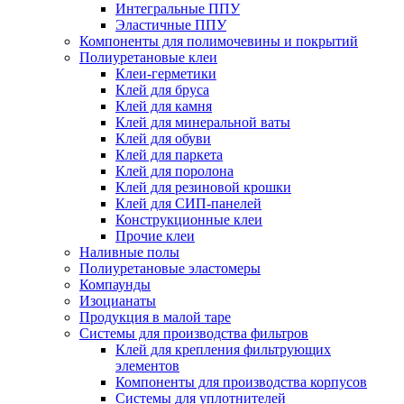
Интегральные ППУ
Эластичные ППУ
Компоненты для полимочевины и покрытий
Полиуретановые клеи
Клеи-герметики
Клей для бруса
Клей для камня
Клей для минеральной ваты
Клей для обуви
Клей для паркета
Клей для поролона
Клей для резиновой крошки
Клей для СИП-панелей
Конструкционные клеи
Прочие клеи
Наливные полы
Полиуретановые эластомеры
Компаунды
Изоцианаты
Продукция в малой таре
Системы для производства фильтров
Клей для крепления фильтрующих
элементов
Компоненты для производства корпусов
Системы для уплотнителей