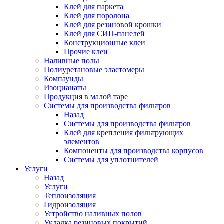
Клей для паркета
Клей для поролона
Клей для резиновой крошки
Клей для СИП-панелей
Конструкционные клеи
Прочие клеи
Наливные полы
Полиуретановые эластомеры
Компаунды
Изоцианаты
Продукция в малой таре
Системы для производства фильтров
Назад
Системы для производства фильтров
Клей для крепления фильтрующих
элементов
Компоненты для производства корпусов
Системы для уплотнителей
Услуги
Назад
Услуги
Теплоизоляция
Гидроизоляция
Устройство наливных полов
Укладка резиновых покрытий