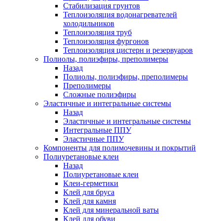
Стабилизация грунтов
Теплоизоляция водонагревателей
холодильников
Теплоизоляция труб
Теплоизоляция фургонов
Теплоизоляция цистерн и резервуаров
Полиолы, полиэфиры, преполимеры
Назад
Полиолы, полиэфиры, преполимеры
Преполимеры
Сложные полиэфиры
Эластичные и интегральные системы
Назад
Эластичные и интегральные системы
Интегральные ППУ
Эластичные ППУ
Компоненты для полимочевины и покрытий
Полиуретановые клеи
Назад
Полиуретановые клеи
Клеи-герметики
Клей для бруса
Клей для камня
Клей для минеральной ваты
Клей для обуви