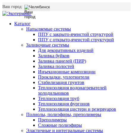
Ваш город:
Челябинск
Каталог
Напыляемые системы
ППУ с закрыто-ячеистой структурой
ППУ с открыто-ячеистой структурой
Заливочные системы
Для декоративных изделий
Заливка буйков
Заливка панелей (ПИР)
Заливка полостей
Инъекционные композиции
Прокладки, уплотнители
Стабилизация грунтов
Теплоизоляция водонагревателей
холодильников
Теплоизоляция труб
Теплоизоляция фургонов
Теплоизоляция цистерн и резервуаров
Полиолы, полиэфиры, преполимеры
Преполимеры
Сложные полиэфиры
Эластичные и интегральные системы