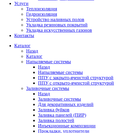
Услуги
Теплоизоляция
Гидроизоляция
Устройство наливных полов
Укладка резиновых покрытий
Укладка искусственных газонов
Контакты
Каталог
Назад
Каталог
Напыляемые системы
Назад
Напыляемые системы
ППУ с закрыто-ячеистой структурой
ППУ с открыто-ячеистой структурой
Заливочные системы
Назад
Заливочные системы
Для декоративных изделий
Заливка буйков
Заливка панелей (ПИР)
Заливка полостей
Инъекционные композиции
Прокладки, уплотнители