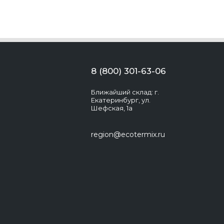
8 (800) 301-63-06
Ближайший склад: г.
Екатеринбург, ул.
Шефская, 1а
region@ecotermix.ru
Экотермикс
Здравствуйте! Появились вопросы?