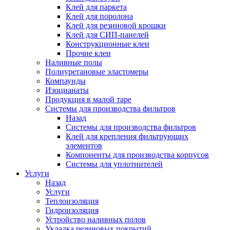
Клей для паркета
Клей для поролона
Клей для резиновой крошки
Клей для СИП-панелей
Конструкционные клеи
Прочие клеи
Наливные полы
Полиуретановые эластомеры
Компаунды
Изоцианаты
Продукция в малой таре
Системы для производства фильтров
Назад
Системы для производства фильтров
Клей для крепления фильтрующих
элементов
Компоненты для производства корпусов
Системы для уплотнителей
Услуги
Назад
Услуги
Теплоизоляция
Гидроизоляция
Устройство наливных полов
Укладка резиновых покрытий