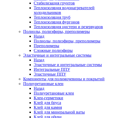
Стабилизация грунтов
Теплоизоляция водонагревателей
холодильников
Теплоизоляция труб
Теплоизоляция фургонов
Теплоизоляция цистерн и резервуаров
Полиолы, полиэфиры, преполимеры
Назад
Полиолы, полиэфиры, преполимеры
Преполимеры
Сложные полиэфиры
Эластичные и интегральные системы
Назад
Эластичные и интегральные системы
Интегральные ППУ
Эластичные ППУ
Компоненты для полимочевины и покрытий
Полиуретановые клеи
Назад
Полиуретановые клеи
Клеи-герметики
Клей для бруса
Клей для камня
Клей для минеральной ваты
Клей для обуви