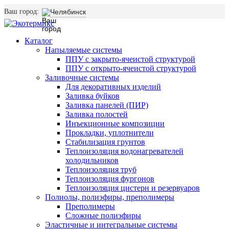
Ваш город:
Челябинск
Каталог
Напыляемые системы
ППУ с закрыто-ячеистой структурой
ППУ с открыто-ячеистой структурой
Заливочные системы
Для декоративных изделий
Заливка буйков
Заливка панелей (ПИР)
Заливка полостей
Инъекционные композиции
Прокладки, уплотнители
Стабилизация грунтов
Теплоизоляция водонагревателей
холодильников
Теплоизоляция труб
Теплоизоляция фургонов
Теплоизоляция цистерн и резервуаров
Полиолы, полиэфиры, преполимеры
Преполимеры
Сложные полиэфиры
Эластичные и интегральные системы