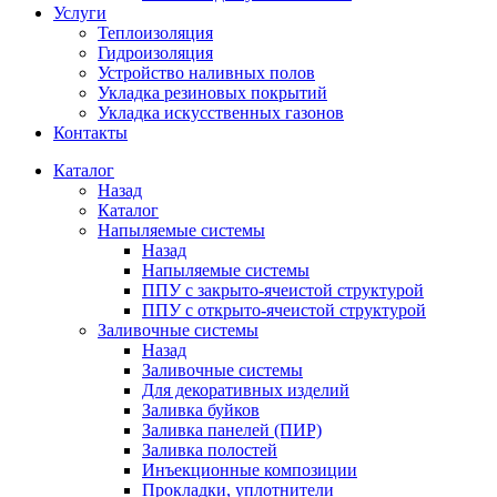
Услуги
Теплоизоляция
Гидроизоляция
Устройство наливных полов
Укладка резиновых покрытий
Укладка искусственных газонов
Контакты
Каталог
Назад
Каталог
Напыляемые системы
Назад
Напыляемые системы
ППУ с закрыто-ячеистой структурой
ППУ с открыто-ячеистой структурой
Заливочные системы
Назад
Заливочные системы
Для декоративных изделий
Заливка буйков
Заливка панелей (ПИР)
Заливка полостей
Инъекционные композиции
Прокладки, уплотнители