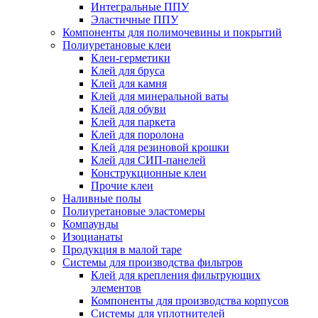
Интегральные ППУ
Эластичные ППУ
Компоненты для полимочевины и покрытий
Полиуретановые клеи
Клеи-герметики
Клей для бруса
Клей для камня
Клей для минеральной ваты
Клей для обуви
Клей для паркета
Клей для поролона
Клей для резиновой крошки
Клей для СИП-панелей
Конструкционные клеи
Прочие клеи
Наливные полы
Полиуретановые эластомеры
Компаунды
Изоцианаты
Продукция в малой таре
Системы для производства фильтров
Клей для крепления фильтрующих
элементов
Компоненты для производства корпусов
Системы для уплотнителей