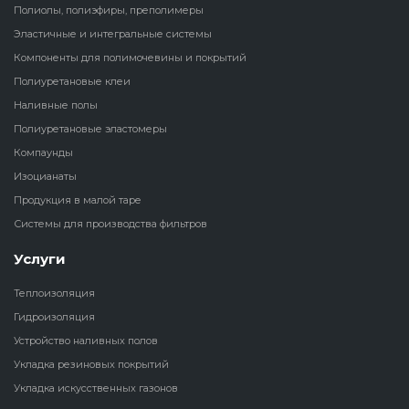
Полиолы, полиэфиры, преполимеры
Наливные полы
Эластичные и интегральные системы
Теплоизоляц
Клей для рез
Компоненты для полимочевины и покрытий
водонагрева
крошки
Полиуретановые
холодильник
Полиуретановые клеи
эластомеры
Клей для СИ
Наливные полы
Теплоизоляци
Полиуретановые эластомеры
Компаунды
Конструкцио
Компаунды
Теплоизоляц
Изоцианаты
Изоцианаты
Прочие клеи
Продукция в малой таре
Теплоизоляци
Системы для производства фильтров
Продукция в малой таре
резервуаров
Услуги
Системы для
Теплоизоляция
производства фильтров
Гидроизоляция
Устройство наливных полов
Укладка резиновых покрытий
Укладка искусственных газонов