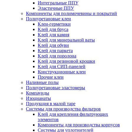
Интегральные ППУ
Эластичные ППУ
Компоненты для полимочевины и покрытий
Полиуретановые клеи
Клеи-герметики
Клей для бруса
Клей для камня
Клей для минеральной ваты
Клей для обуви
Клей для паркета
Клей для поролона
Клей для резиновой крошки
Клей для СИП-панелей
Конструкционные клеи
Прочие клеи
Наливные полы
Полиуретановые эластомеры
Компаунды
Изоцианаты
Продукция в малой таре
Системы для производства фильтров
Клей для крепления фильтрующих
элементов
Компоненты для производства корпусов
Системы для уплотнителей