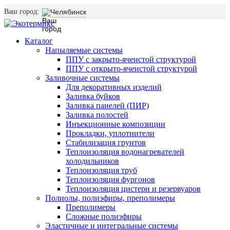
Ваш город:
Челябинск
Каталог
Напыляемые системы
ППУ с закрыто-ячеистой структурой
ППУ с открыто-ячеистой структурой
Заливочные системы
Для декоративных изделий
Заливка буйков
Заливка панелей (ПИР)
Заливка полостей
Инъекционные композиции
Прокладки, уплотнители
Стабилизация грунтов
Теплоизоляция водонагревателей
холодильников
Теплоизоляция труб
Теплоизоляция фургонов
Теплоизоляция цистерн и резервуаров
Полиолы, полиэфиры, преполимеры
Преполимеры
Сложные полиэфиры
Эластичные и интегральные системы