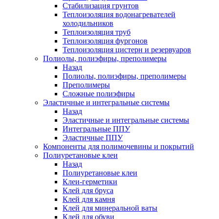
Стабилизация грунтов
Теплоизоляция водонагревателей
холодильников
Теплоизоляция труб
Теплоизоляция фургонов
Теплоизоляция цистерн и резервуаров
Полиолы, полиэфиры, преполимеры
Назад
Полиолы, полиэфиры, преполимеры
Преполимеры
Сложные полиэфиры
Эластичные и интегральные системы
Назад
Эластичные и интегральные системы
Интегральные ППУ
Эластичные ППУ
Компоненты для полимочевины и покрытий
Полиуретановые клеи
Назад
Полиуретановые клеи
Клеи-герметики
Клей для бруса
Клей для камня
Клей для минеральной ваты
Клей для обуви