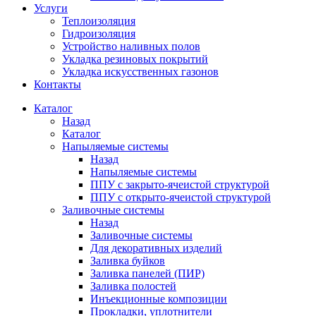
Услуги
Теплоизоляция
Гидроизоляция
Устройство наливных полов
Укладка резиновых покрытий
Укладка искусственных газонов
Контакты
Каталог
Назад
Каталог
Напыляемые системы
Назад
Напыляемые системы
ППУ с закрыто-ячеистой структурой
ППУ с открыто-ячеистой структурой
Заливочные системы
Назад
Заливочные системы
Для декоративных изделий
Заливка буйков
Заливка панелей (ПИР)
Заливка полостей
Инъекционные композиции
Прокладки, уплотнители