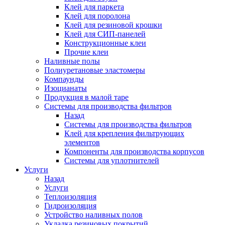
Клей для паркета
Клей для поролона
Клей для резиновой крошки
Клей для СИП-панелей
Конструкционные клеи
Прочие клеи
Наливные полы
Полиуретановые эластомеры
Компаунды
Изоцианаты
Продукция в малой таре
Системы для производства фильтров
Назад
Системы для производства фильтров
Клей для крепления фильтрующих
элементов
Компоненты для производства корпусов
Системы для уплотнителей
Услуги
Назад
Услуги
Теплоизоляция
Гидроизоляция
Устройство наливных полов
Укладка резиновых покрытий