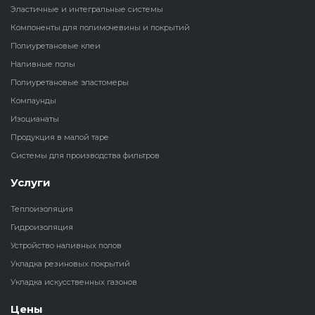
Эластичные и интегральные системы
Наливные полы
Компоненты для полимочевины и покрытий
Теплоизоляц
Клей для рез
водонагрева
крошки
Полиуретановые клеи
Полиуретановые
холодильник
Наливные полы
эластомеры
Клей для СИ
Полиуретановые эластомеры
Теплоизоляци
Компаунды
Компаунды
Конструкцио
Изоцианаты
Теплоизоляц
Продукция в малой таре
Изоцианаты
Прочие клеи
Системы для производства фильтров
Теплоизоляци
Продукция в малой таре
резервуаров
Услуги
Теплоизоляция
Системы для
Гидроизоляция
производства фильтров
Устройство наливных полов
Укладка резиновых покрытий
Укладка искусственных газонов
Цены